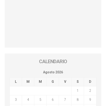
CALENDARIO
Agosto 2026
L
M
M
G
V
S
D
1
2
3
4
5
6
7
8
9