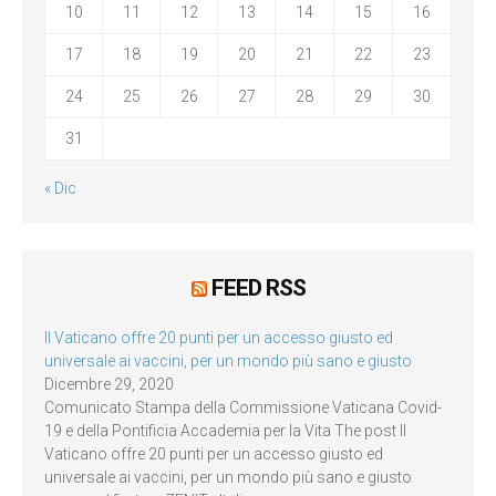
10
11
12
13
14
15
16
17
18
19
20
21
22
23
24
25
26
27
28
29
30
31
« Dic
FEED RSS
Il Vaticano offre 20 punti per un accesso giusto ed
universale ai vaccini, per un mondo più sano e giusto
Dicembre 29, 2020
Comunicato Stampa della Commissione Vaticana Covid-
19 e della Pontificia Accademia per la Vita The post Il
Vaticano offre 20 punti per un accesso giusto ed
universale ai vaccini, per un mondo più sano e giusto