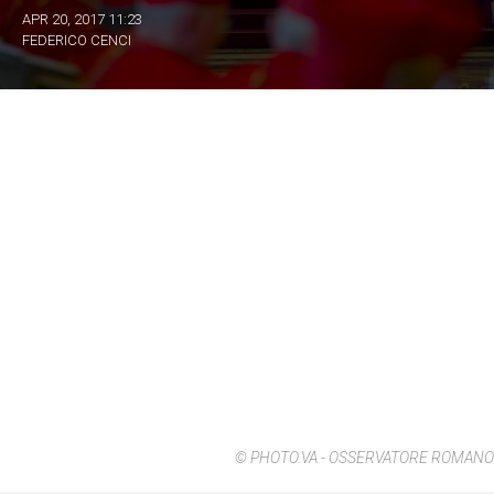
APR 20, 2017 11:23
FEDERICO CENCI
© PHOTO.VA - OSSERVATORE ROMANO