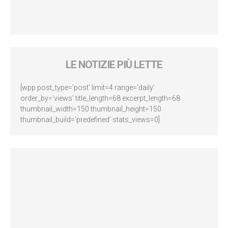
LE NOTIZIE PIÙ LETTE
[wpp post_type='post' limit=4 range='daily'
order_by='views' title_length=68 excerpt_length=68
thumbnail_width=150 thumbnail_height=150
thumbnail_build='predefined' stats_views=0]