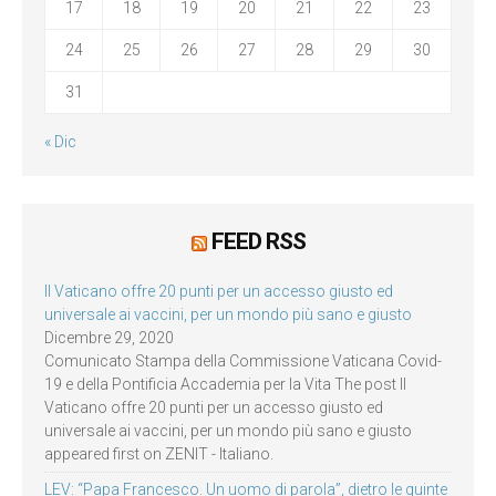
17
18
19
20
21
22
23
24
25
26
27
28
29
30
31
« Dic
FEED RSS
Il Vaticano offre 20 punti per un accesso giusto ed
universale ai vaccini, per un mondo più sano e giusto
Dicembre 29, 2020
Comunicato Stampa della Commissione Vaticana Covid-
19 e della Pontificia Accademia per la Vita The post Il
Vaticano offre 20 punti per un accesso giusto ed
universale ai vaccini, per un mondo più sano e giusto
appeared first on ZENIT - Italiano.
LEV: “Papa Francesco. Un uomo di parola”, dietro le quinte