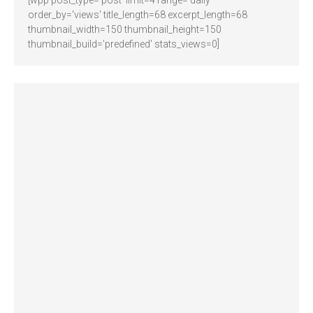
[wpp post_type='post' limit=4 range='daily'
order_by='views' title_length=68 excerpt_length=68
thumbnail_width=150 thumbnail_height=150
thumbnail_build='predefined' stats_views=0]