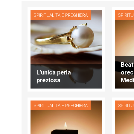
SPIRITUALITÀ E PREGHIERA
SPIRITU
Beati
L'unica perla
orec
preziosa
Medi
quot
SPIRITUALITÀ E PREGHIERA
SPIRITU