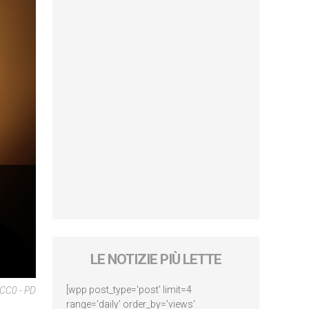
LE NOTIZIE PIÙ LETTE
[wpp post_type='post' limit=4
 CC0 - PD
range='daily' order_by='views'