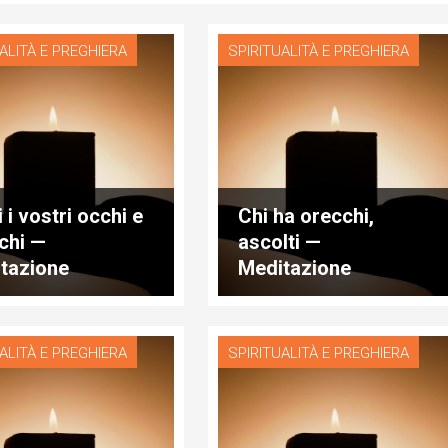
ALITÀ E PREGHIERA
SPIRITUALITÀ E PREGHIERA
 i vostri occhi e
Chi ha orecchi,
chi —
ascolti —
tazione
Meditazione
idiana
quotidiana
ALITÀ E PREGHIERA
SPIRITUALITÀ E PREGHIERA