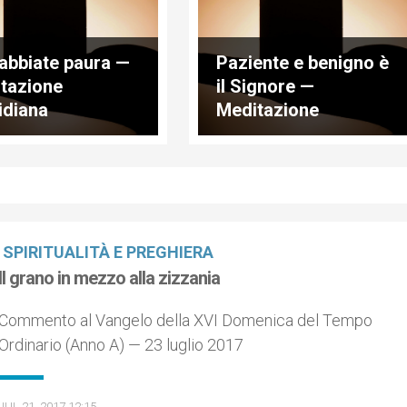
abbiate paura —
Paziente e benigno è
tazione
il Signore —
idiana
Meditazione
quotidiana
SPIRITUALITÀ E PREGHIERA
Il grano in mezzo alla zizzania
Commento al Vangelo della XVI Domenica del Tempo
Ordinario (Anno A) — 23 luglio 2017
JUL 21, 2017 12:15