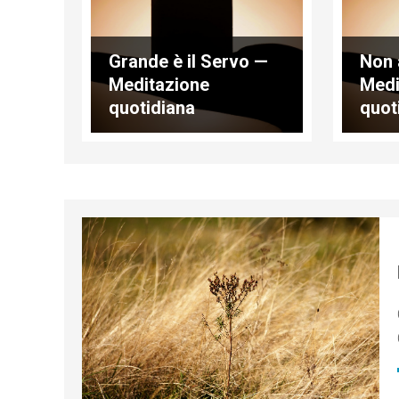
Grande è il Servo —
Non 
Meditazione
Medi
quotidiana
quot