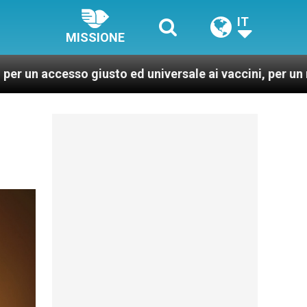
IT
MISSIONE
so giusto ed universale ai vaccini, per un mondo più sa