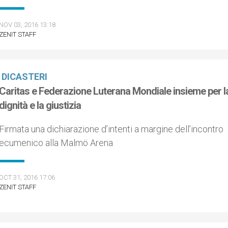
NOV 03, 2016 13:18
ZENIT STAFF
DICASTERI
Caritas e Federazione Luterana Mondiale insieme per l
dignità e la giustizia
Firmata una dichiarazione d’intenti a margine dell’incontro
ecumenico alla Malmö Arena
OCT 31, 2016 17:06
ZENIT STAFF