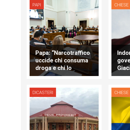
PAPI
CHIESE
Papa: “Narcotraffico
Indo
uccide chi consuma
gove
droga e chi lo
Giac
combatte”
blas
DICASTERI
CHIESE