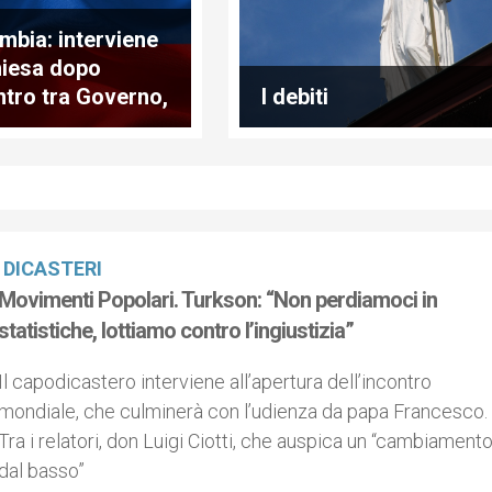
mbia: interviene
hiesa dopo
ntro tra Governo,
I debiti
 e fronte del "no"
DICASTERI
Movimenti Popolari. Turkson: “Non perdiamoci in
statistiche, lottiamo contro l’ingiustizia”
Il capodicastero interviene all’apertura dell’incontro
mondiale, che culminerà con l’udienza da papa Francesco.
Tra i relatori, don Luigi Ciotti, che auspica un “cambiament
dal basso”