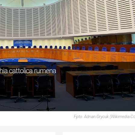
hia cattolica rumena
Fpto: Adrian Grycuk (Wikimedia 