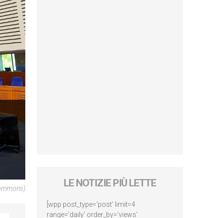
LE NOTIZIE PIÙ LETTE
Commons)
[wpp post_type='post' limit=4
range='daily' order_by='views'