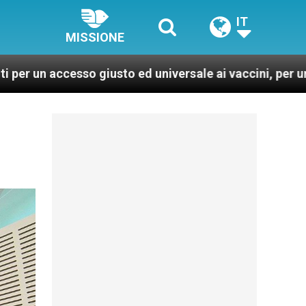
IT
MISSIONE
iusto ed universale ai vaccini, per un mondo più sano e