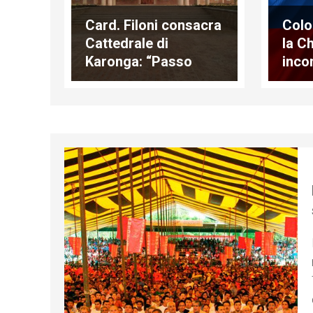
Card. Filoni consacra
Colo
Cattedrale di
la C
Karonga: “Passo
inco
importante per
Farc
Chiesa del Malawi”