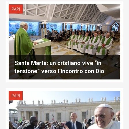
PAPI
Santa Marta: un cristiano vive “in
tensione” verso l’incontro con Dio
PAPI