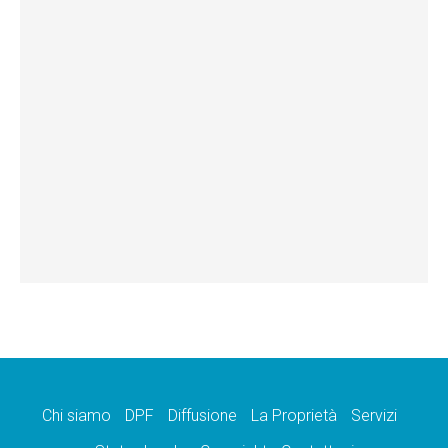
Chi siamo
DPF
Diffusione
La Proprietà
Servizi