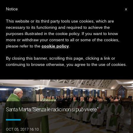
IT
Notice
x
This website or its third party tools use cookies, which are
necessary to its functioning and required to achieve the
TAG
purposes illustrated in the cookie policy. If you want to know
Posts Tagged ‘gioia’
more or withdraw your consent to all or some of the cookies,
please refer to the
cookie policy
.
By closing this banner, scrolling this page, clicking a link or
continuing to browse otherwise, you agree to the use of cookies.
ULTIME NOTIZIE
Santa Marta: “Senza le radici non si può vivere”
OCT 05, 2017 16:10