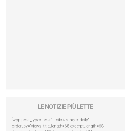
LE NOTIZIE PIÙ LETTE
[wpp post_type='post' limit=4 range='daily'
order_by='views' title_length=68 excerpt_length=68