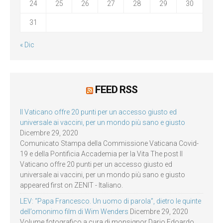
24
25
26
27
28
29
30
31
« Dic
FEED RSS
Il Vaticano offre 20 punti per un accesso giusto ed
universale ai vaccini, per un mondo più sano e giusto
Dicembre 29, 2020
Comunicato Stampa della Commissione Vaticana Covid-
19 e della Pontificia Accademia per la Vita The post Il
Vaticano offre 20 punti per un accesso giusto ed
universale ai vaccini, per un mondo più sano e giusto
appeared first on ZENIT - Italiano.
LEV: “Papa Francesco. Un uomo di parola”, dietro le quinte
dell’omonimo film di Wim Wenders
Dicembre 29, 2020
Volume fotografico a cura di monsignor Dario Edoardo