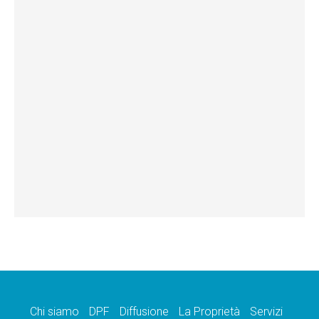
Chi siamo
DPF
Diffusione
La Proprietà
Servizi