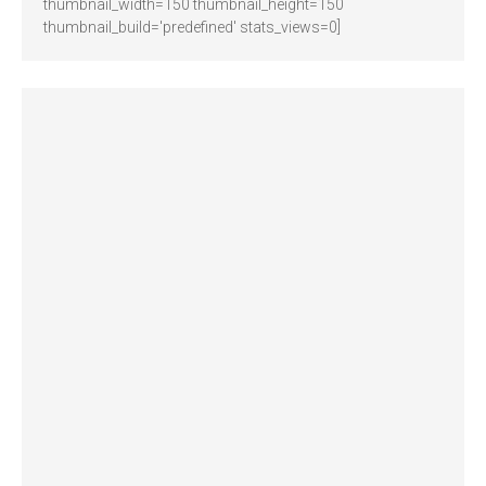
thumbnail_width=150 thumbnail_height=150
thumbnail_build='predefined' stats_views=0]