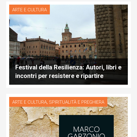
ARTE E CULTURA
Festival della Resilienza: Autori, libri e
incontri per resistere e ripartire
,
ARTE E CULTURA
SPIRITUALITÀ E PREGHIERA