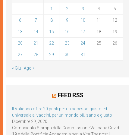
1
2
3
4
5
6
7
8
9
10
11
12
13
14
15
16
17
18
19
20
21
22
23
24
25
26
27
28
29
30
31
« Giu
Ago »
FEED RSS
Il Vaticano offre 20 punti per un accesso giusto ed
universale ai vaccini, per un mondo più sano e giusto
Dicembre 29, 2020
Comunicato Stampa della Commissione Vaticana Covid-
19 e della Pontificia Accademia per la Vita The post Il