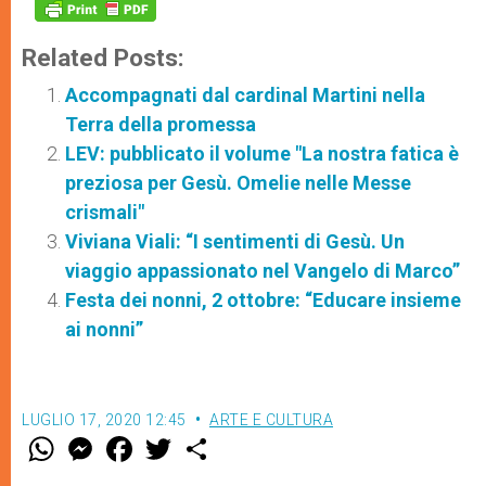
Related Posts:
Accompagnati dal cardinal Martini nella
Terra della promessa
LEV: pubblicato il volume "La nostra fatica è
preziosa per Gesù. Omelie nelle Messe
crismali"
Viviana Viali: “I sentimenti di Gesù. Un
viaggio appassionato nel Vangelo di Marco”
Festa dei nonni, 2 ottobre: “Educare insieme
ai nonni”
LUGLIO 17, 2020 12:45
ARTE E CULTURA
W
M
F
T
S
h
e
a
w
h
a
s
c
i
a