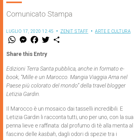
Comunicato Stampa
LUGLIO 17, 2020 12:45
ZENIT STAFF
ARTE E CULTURA
W
M
F
T
S
h
e
a
w
h
a
s
c
i
a
t
s
e
t
r
Share this Entry
s
e
b
t
e
A
n
o
e
p
g
o
r
Edizioni Terra Santa pubblica, anche in formato e-
p
e
k
book, “Mille e un Marocco. Mangia Viaggia Ama nel
r
Paese più colorato del mondo” della travel blogger
Letizia Gardin.
Il Marocco è un mosaico dai tasselli incredibili. E
Letizia Gardin li racconta tutti, uno per uno, con la sua
penna lieve e raffinata: dal profumo di tè alla menta al
fascino delle
kasbah
, dagli odori di spezie tra i