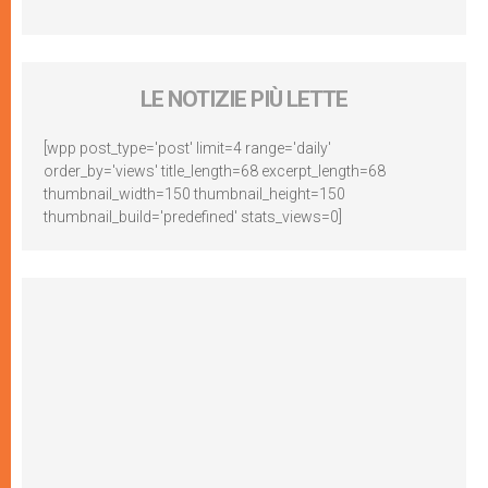
LE NOTIZIE PIÙ LETTE
[wpp post_type='post' limit=4 range='daily'
order_by='views' title_length=68 excerpt_length=68
thumbnail_width=150 thumbnail_height=150
thumbnail_build='predefined' stats_views=0]