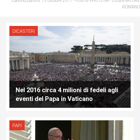
Canonizzazioni, 15 Ottobre 2017 - Foto © PHOTO.VA - OSSERVATORE
ROMANO
DICASTERI
Nel 2016 circa 4 milioni di fedeli agli
eventi del Papa in Vaticano
PAPI