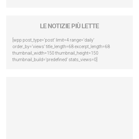
LE NOTIZIE PIÙ LETTE
[wpp post_type='post' limit=4 range='daily'
order_by='views' title_length=68 excerpt_length=68
thumbnail_width=150 thumbnail_height=150
thumbnail_build='predefined' stats_views=0]