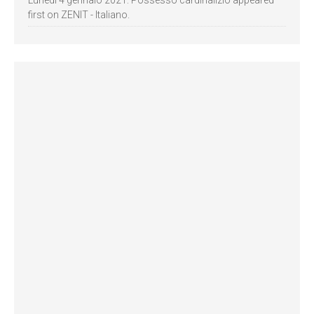
Lunedì 4 gennaio 2021: Possesso cardinalizio appeared
first on ZENIT - Italiano.