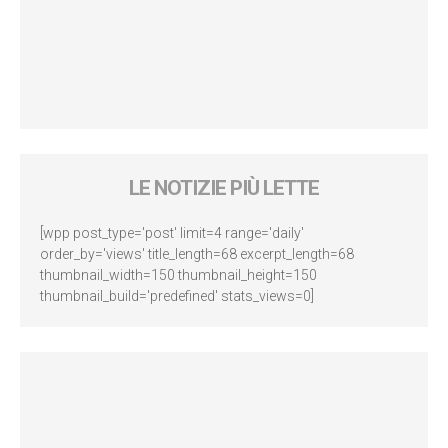
LE NOTIZIE PIÙ LETTE
[wpp post_type='post' limit=4 range='daily'
order_by='views' title_length=68 excerpt_length=68
thumbnail_width=150 thumbnail_height=150
thumbnail_build='predefined' stats_views=0]