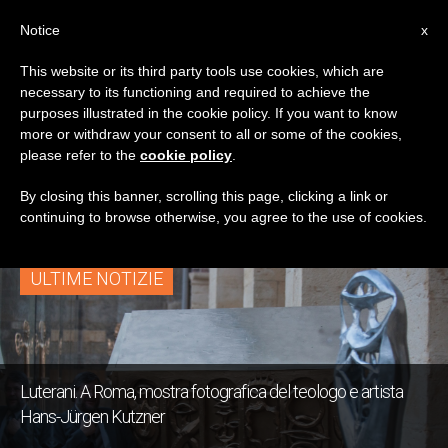
IT
Notice
x
This website or its third party tools use cookies, which are
necessary to its functioning and required to achieve the
TAG
purposes illustrated in the cookie policy. If you want to know
Posts Tagged ‘arte Di
more or withdraw your consent to all or some of the cookies,
please refer to the
cookie policy
.
Immagini Sacre’
By closing this banner, scrolling this page, clicking a link or
continuing to browse otherwise, you agree to the use of cookies.
ULTIME NOTIZIE
Luterani. A Roma, mostra fotografica del teologo e artista
Hans-Jürgen Kutzner