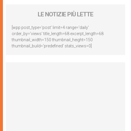
LE NOTIZIE PIÙ LETTE
[wpp post_type='post' limit=4 range='daily'
order_by='views' title_length=68 excerpt_length=68
thumbnail_width=150 thumbnail_height=150
thumbnail_build='predefined' stats_views=0]