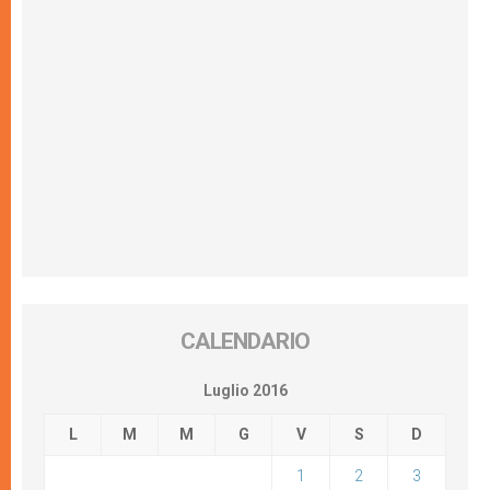
CALENDARIO
Luglio 2016
L
M
M
G
V
S
D
1
2
3