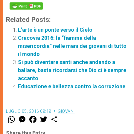
Related Posts:
L’arte è un ponte verso il Cielo
Cracovia 2016: la “fiamma della
misericordia” nelle mani dei giovani di tutto
il mondo
Si può diventare santi anche andando a
ballare, basta ricordarsi che Dio ci è sempre
accanto
Educazione e bellezza contro la corruzione
LUGLIO 05, 2016 08:18
GIOVANI
W
M
F
T
S
h
e
a
w
h
a
s
c
i
a
t
s
e
t
r
Share this Entry