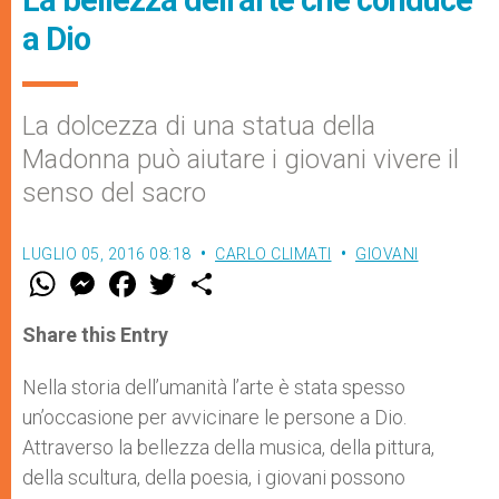
a Dio
La dolcezza di una statua della
Madonna può aiutare i giovani vivere il
senso del sacro
LUGLIO 05, 2016 08:18
CARLO CLIMATI
GIOVANI
W
M
F
T
S
h
e
a
w
h
a
s
c
i
a
t
s
e
t
r
Share this Entry
s
e
b
t
e
A
n
o
e
p
g
o
r
Nella storia dell’umanità l’arte è stata spesso
p
e
k
un’occasione per avvicinare le persone a Dio.
r
Attraverso la bellezza della musica, della pittura,
della scultura, della poesia, i giovani possono