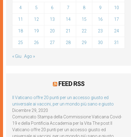
4
5
6
7
8
9
10
11
12
13
14
15
16
17
18
19
20
21
22
23
24
25
26
27
28
29
30
31
« Giu
Ago »
FEED RSS
Il Vaticano offre 20 punti per un accesso giusto ed
universale ai vaccini, per un mondo più sano e giusto
Dicembre 29, 2020
Comunicato Stampa della Commissione Vaticana Covid-
19 e della Pontificia Accademia per la Vita The post Il
Vaticano offre 20 punti per un accesso giusto ed
universale ai vaccini, per un mondo più sano e giusto