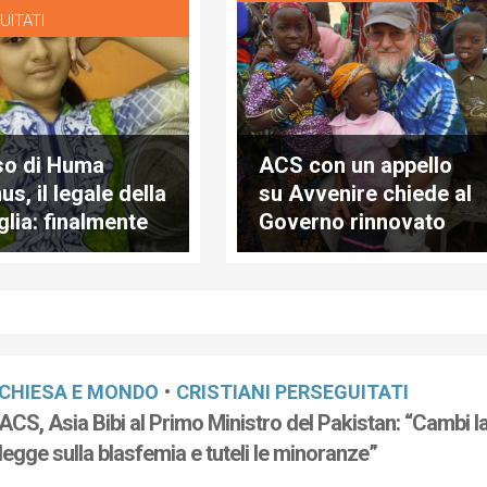
UITATI
aso di Huma
ACS con un appello
s, il legale della
su Avvenire chiede al
glia: finalmente
Governo rinnovato
ato di arresto
impegno per la
 rapitori
liberazione di Padre
Maccalli
CHIESA E MONDO
•
CRISTIANI PERSEGUITATI
ACS, Asia Bibi al Primo Ministro del Pakistan: “Cambi l
legge sulla blasfemia e tuteli le minoranze”