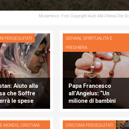
Mozambico -Foto Copyright Aiuto Alla Chiesa Che Soff
,
NI PERSEGUITATI
GIOVANI
SPIRITUALITÀ E
PREGHIERA
stan: Aiuto alla
Papa Francesco
sa che Soffre
all’Angelus: “Un
errà le spese
milione di bambini
i per la difesa di
prega il Rosario”
o Raja
,
 E MONDO
CRISTIANI
CRISTIANI PERSEGUITATI