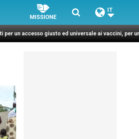
IT
MISSIONE
giusto ed universale ai vaccini, per un mondo più sano e