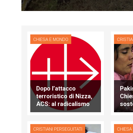
CHIESA E MONDO
CRISTIA
Dopo l’attacco
Paki
terroristico di Nizza,
Chie
ACS: al radicalismo
sost
islamista non si
legal
risponde col laicismo
Arzo
offensivo
CRISTIANI PERSEGUITATI
CHIESA