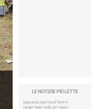
LE NOTIZIE PIÙ LETTE
[wpp post_type='post' limit=4
range='daily' order_by='views'