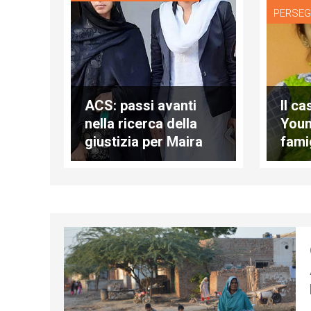
PERSEG
ACS: passi avanti
Il c
nella ricerca della
Younu
giustizia per Maira
fami
Shahbaz, ma la
mand
famiglia è ancora
per i
minacciata