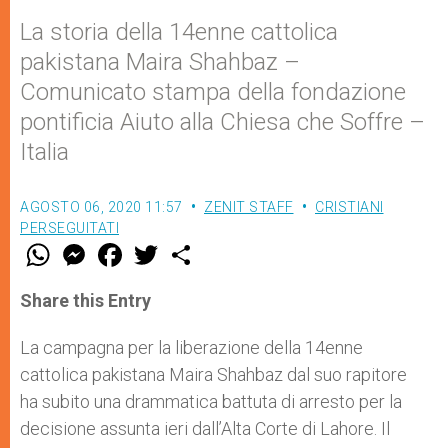
La storia della 14enne cattolica
pakistana Maira Shahbaz –
Comunicato stampa della fondazione
pontificia Aiuto alla Chiesa che Soffre –
Italia
AGOSTO 06, 2020 11:57
ZENIT STAFF
CRISTIANI
PERSEGUITATI
W
M
F
T
S
h
e
a
w
h
a
s
c
i
a
t
s
e
t
r
Share this Entry
s
e
b
t
e
A
n
o
e
p
g
o
r
La campagna per la liberazione della 14enne
p
e
k
cattolica pakistana Maira Shahbaz dal suo rapitore
r
ha subito una drammatica battuta di arresto per la
decisione assunta ieri dall’Alta Corte di Lahore. Il