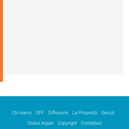
Chi siamo
DPF
Diffusione
La Proprietà
Servizi
Status legale
Copyright
Contattaci