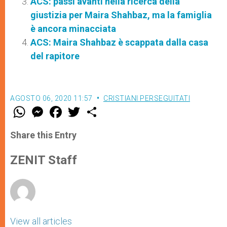
ACS: passi avanti nella ricerca della
giustizia per Maira Shahbaz, ma la famiglia
è ancora minacciata
ACS: Maira Shahbaz è scappata dalla casa
del rapitore
AGOSTO 06, 2020 11:57
CRISTIANI PERSEGUITATI
W
M
F
T
S
h
e
a
w
h
a
s
c
i
a
t
s
e
t
r
Share this Entry
s
e
b
t
e
A
n
o
e
p
g
o
r
ZENIT Staff
p
e
k
r
View all articles