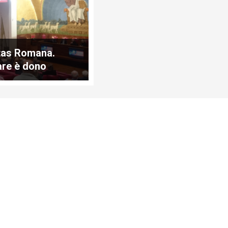
tas Romana.
are è dono