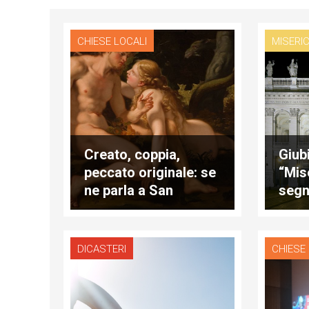
CHIESE LOCALI
MISERI
Creato, coppia,
Giubi
peccato originale: se
“Mis
ne parla a San
segn
Giovanni in Laterano
ma d
DICASTERI
CHIESE