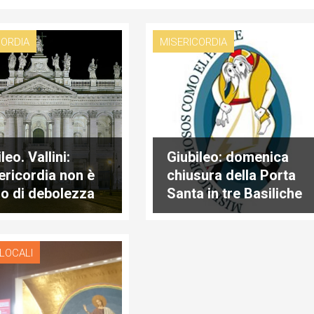
CORDIA
MISERICORDIA
leo. Vallini:
Giubileo: domenica
ericordia non è
chiusura della Porta
o di debolezza
Santa in tre Basiliche
i forza”
maggiori
 LOCALI