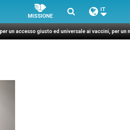
IT
MISSIONE
usto ed universale ai vaccini, per un mondo più sano e 