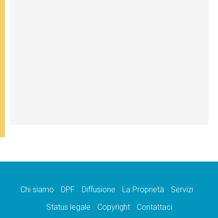
Chi siamo
DPF
Diffusione
La Proprietà
Servizi
Status legale
Copyright
Contattaci