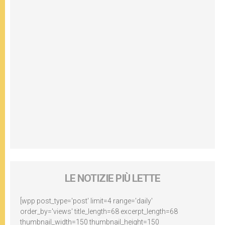
LE NOTIZIE PIÙ LETTE
[wpp post_type='post' limit=4 range='daily'
order_by='views' title_length=68 excerpt_length=68
thumbnail_width=150 thumbnail_height=150