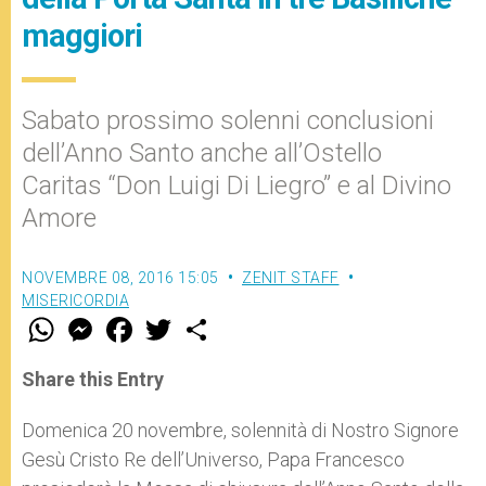
maggiori
Sabato prossimo solenni conclusioni
dell’Anno Santo anche all’Ostello
Caritas “Don Luigi Di Liegro” e al Divino
Amore
NOVEMBRE 08, 2016 15:05
ZENIT STAFF
MISERICORDIA
W
M
F
T
S
h
e
a
w
h
a
s
c
i
a
t
s
e
t
r
Share this Entry
s
e
b
t
e
A
n
o
e
p
g
o
r
Domenica 20 novembre, solennità di Nostro Signore
p
e
k
Gesù Cristo Re dell’Universo, Papa Francesco
r