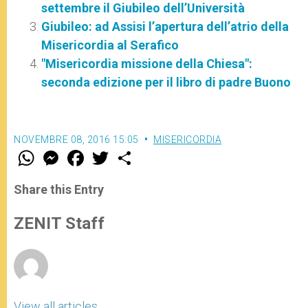
settembre il Giubileo dell’Università
Giubileo: ad Assisi l’apertura dell’atrio della
Misericordia al Serafico
"Misericordia missione della Chiesa":
seconda edizione per il libro di padre Buono
NOVEMBRE 08, 2016 15:05
MISERICORDIA
W
M
F
T
S
h
e
a
w
h
a
s
c
i
a
t
s
e
t
r
Share this Entry
s
e
b
t
e
A
n
o
e
p
g
o
r
ZENIT Staff
p
e
k
r
View all articles