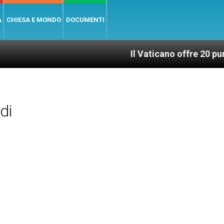
A
CHIESA E MONDO
DOCUMENTI
Il Vaticano offre 20 punti per un
di