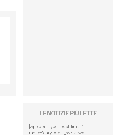
LE NOTIZIE PIÙ LETTE
[wpp post_type='post' limit=4
range='daily' order_by='views'