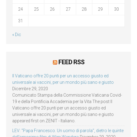
24
25
26
27
28
29
30
31
« Dic
FEED RSS
Il Vaticano offre 20 punti per un accesso giusto ed
universale ai vaccini, per un mondo più sano e giusto
Dicembre 29, 2020
Comunicato Stampa della Commissione Vaticana Covid-
19 e della Pontificia Accademia per la Vita The post Il
Vaticano offre 20 punti per un accesso giusto ed
universale ai vaccini, per un mondo più sano e giusto
appeared first on ZENIT - Italiano.
LEV: “Papa Francesco. Un uomo di parola”, dietro le quinte
dell’omonimo film di Wim Wenders
Dicembre 29, 2020