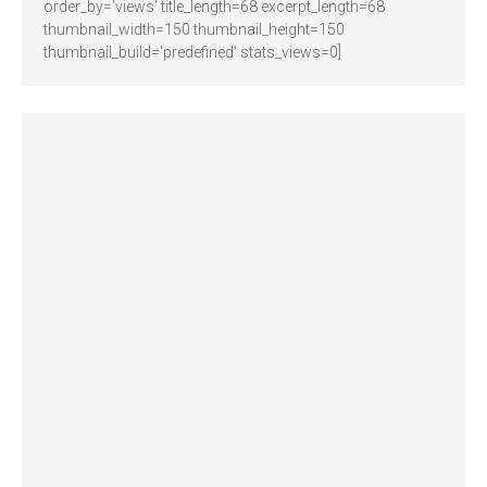
order_by='views' title_length=68 excerpt_length=68
thumbnail_width=150 thumbnail_height=150
thumbnail_build='predefined' stats_views=0]