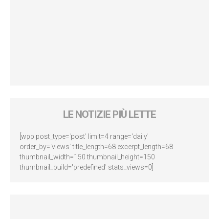
LE NOTIZIE PIÙ LETTE
[wpp post_type='post' limit=4 range='daily'
order_by='views' title_length=68 excerpt_length=68
thumbnail_width=150 thumbnail_height=150
thumbnail_build='predefined' stats_views=0]