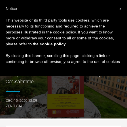
IT
Notice
x
This website or its third party tools use cookies, which are
necessary to its functioning and required to achieve the
GIORNO
purposes illustrated in the cookie policy. If you want to know
Dicembre 15th, 2020
more or withdraw your consent to all or some of the cookies,
please refer to the
cookie policy
.
By closing this banner, scrolling this page, clicking a link or
continuing to browse otherwise, you agree to the use of cookies.
ULTIME NOTIZIE
“E tutta la casa si riempì del profumo dell’unguento”, riflettere
sulla spiritualità dell’Ordine Equestre del Santo Sepolcro di
Gerusalemme
DEC 15, 2020 12:09
ZENIT STAFF