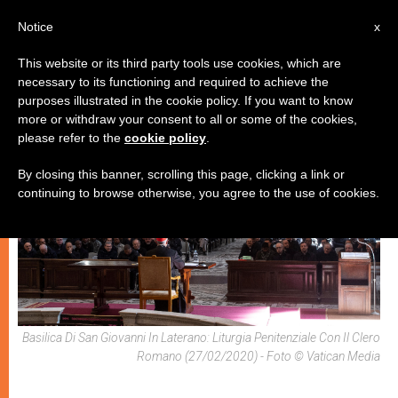
IT
Notice
x
This website or its third party tools use cookies, which are
necessary to its functioning and required to achieve the
,
CHIESA E MONDO
ROMA
purposes illustrated in the cookie policy. If you want to know
more or withdraw your consent to all or some of the cookies,
please refer to the
cookie policy
.
By closing this banner, scrolling this page, clicking a link or
continuing to browse otherwise, you agree to the use of cookies.
Basilica Di San Giovanni In Laterano: Liturgia Penitenziale Con Il Clero
Romano (27/02/2020) - Foto © Vatican Media