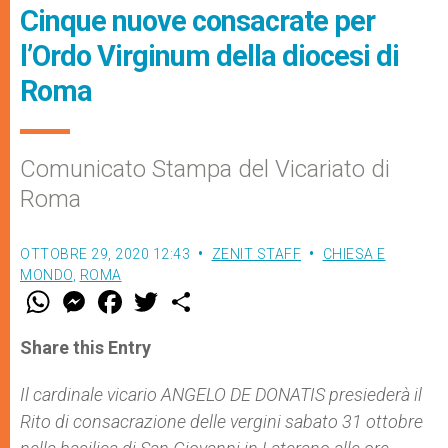
Cinque nuove consacrate per
l’Ordo Virginum della diocesi di
Roma
Comunicato Stampa del Vicariato di
Roma
OTTOBRE 29, 2020 12:43
ZENIT STAFF
CHIESA E
MONDO
,
ROMA
W
M
F
T
S
h
e
a
w
h
a
s
c
i
a
t
s
e
t
r
Share this Entry
s
e
b
t
e
A
n
o
e
p
g
o
r
Il cardinale vicario ANGELO DE DONATIS presiederà il
p
e
k
Rito di consacrazione delle vergini sabato 31 ottobre
r