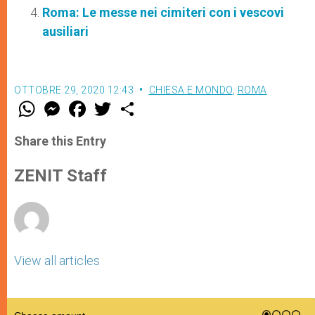
Roma: Le messe nei cimiteri con i vescovi
ausiliari
OTTOBRE 29, 2020 12:43
CHIESA E MONDO
,
ROMA
W
M
F
T
S
h
e
a
w
h
a
s
c
i
a
t
s
e
t
r
Share this Entry
s
e
b
t
e
A
n
o
e
p
g
o
r
ZENIT Staff
p
e
k
r
View all articles