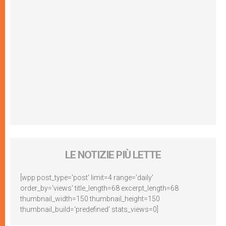
LE NOTIZIE PIÙ LETTE
[wpp post_type='post' limit=4 range='daily'
order_by='views' title_length=68 excerpt_length=68
thumbnail_width=150 thumbnail_height=150
thumbnail_build='predefined' stats_views=0]