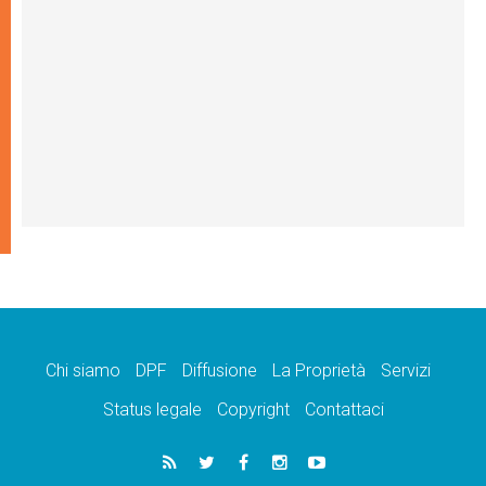
Chi siamo
DPF
Diffusione
La Proprietà
Servizi
Status legale
Copyright
Contattaci