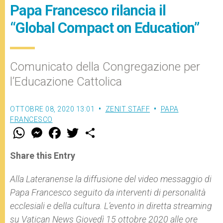
Papa Francesco rilancia il
“Global Compact on Education”
Comunicato della Congregazione per
l’Educazione Cattolica
OTTOBRE 08, 2020 13:01
ZENIT STAFF
PAPA
FRANCESCO
W
M
F
T
S
h
e
a
w
h
a
s
c
i
a
t
s
e
t
r
Share this Entry
s
e
b
t
e
A
n
o
e
p
g
o
r
Alla Lateranense la diffusione del video messaggio di
p
e
k
Papa Francesco seguito da interventi di personalità
r
ecclesiali e della cultura. L’evento in diretta streaming
su Vatican News Giovedì 15 ottobre 2020 alle ore