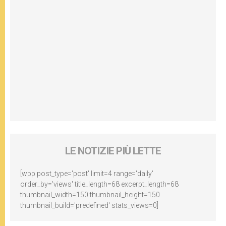
LE NOTIZIE PIÙ LETTE
[wpp post_type='post' limit=4 range='daily'
order_by='views' title_length=68 excerpt_length=68
thumbnail_width=150 thumbnail_height=150
thumbnail_build='predefined' stats_views=0]