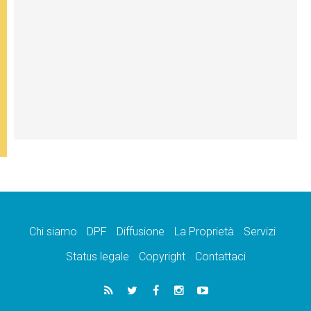
Chi siamo
DPF
Diffusione
La Proprietà
Servizi
Status legale
Copyright
Contattaci