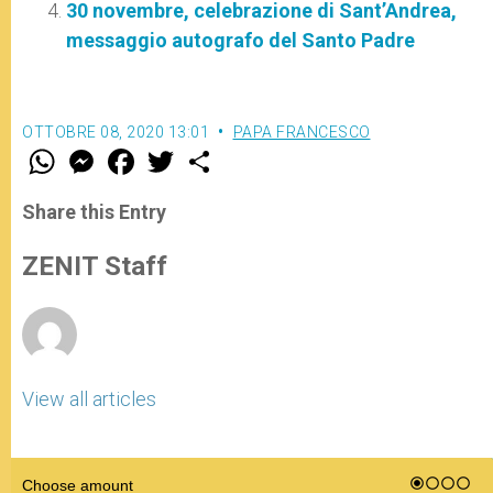
30 novembre, celebrazione di Sant’Andrea,
messaggio autografo del Santo Padre
OTTOBRE 08, 2020 13:01
PAPA FRANCESCO
W
M
F
T
S
h
e
a
w
h
a
s
c
i
a
t
s
e
t
r
Share this Entry
s
e
b
t
e
A
n
o
e
p
g
o
r
ZENIT Staff
p
e
k
r
View all articles