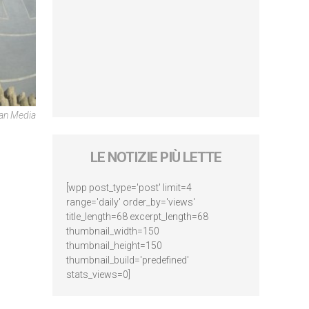
can Media
LE NOTIZIE PIÙ LETTE
[wpp post_type='post' limit=4
range='daily' order_by='views'
title_length=68 excerpt_length=68
thumbnail_width=150
thumbnail_height=150
thumbnail_build='predefined'
stats_views=0]