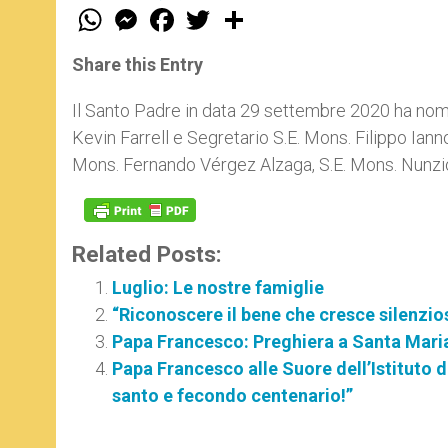
W
M
F
T
S
h
e
a
w
h
a
s
c
i
a
t
s
e
t
r
Share this Entry
s
e
b
t
e
A
n
o
e
p
g
o
r
Il Santo Padre in data 29 settembre 2020 ha nom
p
e
k
Kevin Farrell e Segretario S.E. Mons. Filippo Ian
r
Mons. Fernando Vérgez Alzaga, S.E. Mons. Nunzio 
Related Posts:
Luglio: Le nostre famiglie
“Riconoscere il bene che cresce silenzio
Papa Francesco: Preghiera a Santa Mar
Papa Francesco alle Suore dell’Istituto
santo e fecondo centenario!”