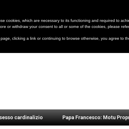
A
CHIESA E MONDO
DOCUMENTI
 use cookies, which are necessary to its functioning and required to achi
ore or withdraw your consent to all or some of the cookies, please refe
s page, clicking a link or continuing to browse otherwise, you agree to t
alizio
Papa Francesco: Motu Proprio “Una mig