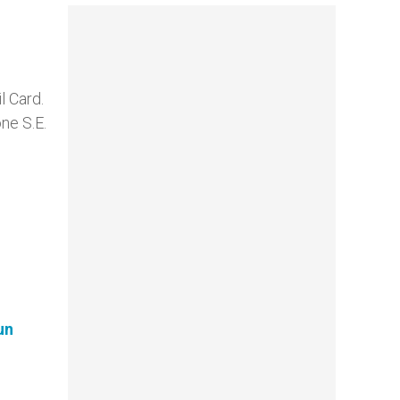
l Card.
ne S.E.
un