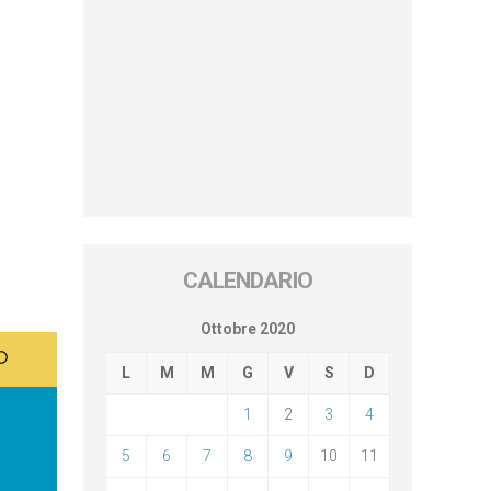
CALENDARIO
Ottobre 2020
L
M
M
G
V
S
D
1
2
3
4
5
6
7
8
9
10
11