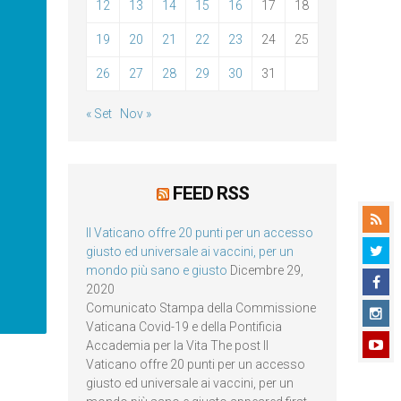
12
13
14
15
16
17
18
19
20
21
22
23
24
25
26
27
28
29
30
31
« Set
Nov »
FEED RSS
Il Vaticano offre 20 punti per un accesso
giusto ed universale ai vaccini, per un
mondo più sano e giusto
Dicembre 29,
2020
Comunicato Stampa della Commissione
Vaticana Covid-19 e della Pontificia
Accademia per la Vita The post Il
Vaticano offre 20 punti per un accesso
giusto ed universale ai vaccini, per un