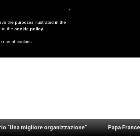
IT
x
MISSIONE
eve the purposes illustrated in the
r to the
cookie policy
.
he use of cookies.
liore organizzazione”
Papa Francesco: “A Nazar