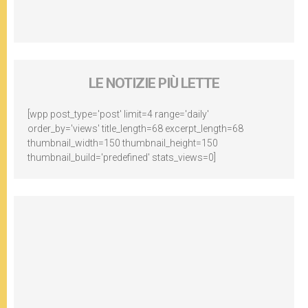
LE NOTIZIE PIÙ LETTE
[wpp post_type='post' limit=4 range='daily'
order_by='views' title_length=68 excerpt_length=68
thumbnail_width=150 thumbnail_height=150
thumbnail_build='predefined' stats_views=0]