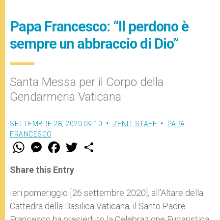
Papa Francesco: “Il perdono è
sempre un abbraccio di Dio”
Santa Messa per il Corpo della
Gendarmeria Vaticana
SETTEMBRE 28, 2020 09:10
ZENIT STAFF
PAPA
FRANCESCO
W
M
F
T
S
h
e
a
w
h
a
s
c
i
a
t
s
e
t
r
Share this Entry
s
e
b
t
e
A
n
o
e
p
g
o
r
Ieri pomeriggio [26 settembre 2020], all’Altare della
p
e
k
Cattedra della Basilica Vaticana, il Santo Padre
r
Francesco ha presieduto la Celebrazione Eucaristica