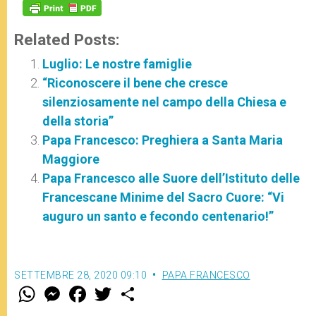
Related Posts:
Luglio: Le nostre famiglie
“Riconoscere il bene che cresce
silenziosamente nel campo della Chiesa e
della storia”
Papa Francesco: Preghiera a Santa Maria
Maggiore
Papa Francesco alle Suore dell’Istituto delle
Francescane Minime del Sacro Cuore: “Vi
auguro un santo e fecondo centenario!”
SETTEMBRE 28, 2020 09:10
PAPA FRANCESCO
W
M
F
T
S
h
e
a
w
h
a
s
c
i
a