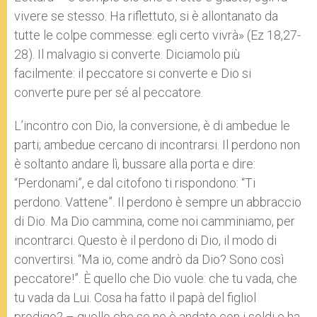
vivere se stesso. Ha riflettuto, si è allontanato da
tutte le colpe commesse: egli certo vivrà» (Ez 18,27-
28). Il malvagio si converte. Diciamolo più
facilmente: il peccatore si converte e Dio si
converte pure per sé al peccatore.
L’incontro con Dio, la conversione, è di ambedue le
parti; ambedue cercano di incontrarsi. Il perdono non
è soltanto andare lì, bussare alla porta e dire:
“Perdonami”, e dal citofono ti rispondono: “Ti
perdono. Vattene”. Il perdono è sempre un abbraccio
di Dio. Ma Dio cammina, come noi camminiamo, per
incontrarci. Questo è il perdono di Dio, il modo di
convertirsi. “Ma io, come andrò da Dio? Sono così
peccatore!”. È quello che Dio vuole: che tu vada, che
tu vada da Lui. Cosa ha fatto il papà del figliol
prodigo? – quello che se ne è andato con i soldi e ha