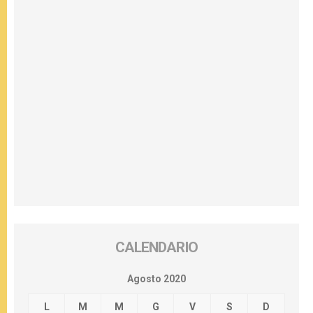
CALENDARIO
Agosto 2020
L
M
M
G
V
S
D