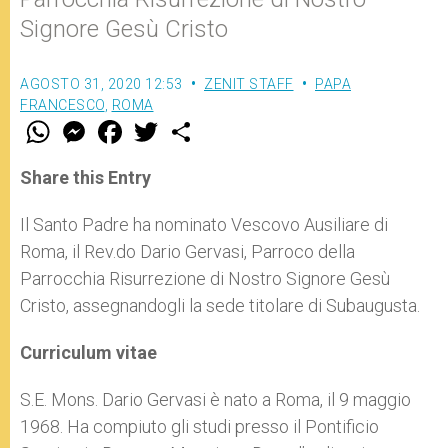
Signore Gesù Cristo
AGOSTO 31, 2020 12:53
ZENIT STAFF
PAPA
FRANCESCO
,
ROMA
W
M
F
T
S
h
e
a
w
h
a
s
c
i
a
t
s
e
t
r
Share this Entry
s
e
b
t
e
A
n
o
e
p
g
o
r
Il Santo Padre ha nominato Vescovo Ausiliare di
p
e
k
Roma, il Rev.do Dario Gervasi, Parroco della
r
Parrocchia Risurrezione di Nostro Signore Gesù
Cristo, assegnandogli la sede titolare di Subaugusta.
Curriculum vitae
S.E. Mons. Dario Gervasi è nato a Roma, il 9 maggio
1968. Ha compiuto gli studi presso il Pontificio