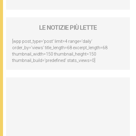
LE NOTIZIE PIÙ LETTE
[wpp post_type='post' limit=4 range='daily'
order_by='views' title_length=68 excerpt_length=68
thumbnail_width=150 thumbnail_height=150
thumbnail_build='predefined' stats_views=0]