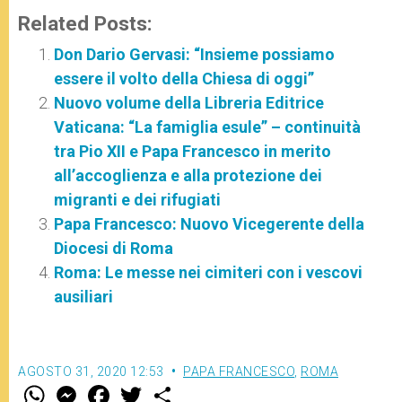
Related Posts:
Don Dario Gervasi: “Insieme possiamo
essere il volto della Chiesa di oggi”
Nuovo volume della Libreria Editrice
Vaticana: “La famiglia esule” – continuità
tra Pio XII e Papa Francesco in merito
all’accoglienza e alla protezione dei
migranti e dei rifugiati
Papa Francesco: Nuovo Vicegerente della
Diocesi di Roma
Roma: Le messe nei cimiteri con i vescovi
ausiliari
AGOSTO 31, 2020 12:53
PAPA FRANCESCO
,
ROMA
W
M
F
T
S