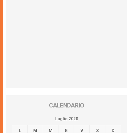
CALENDARIO
Luglio 2020
L
M
M
G
V
S
D