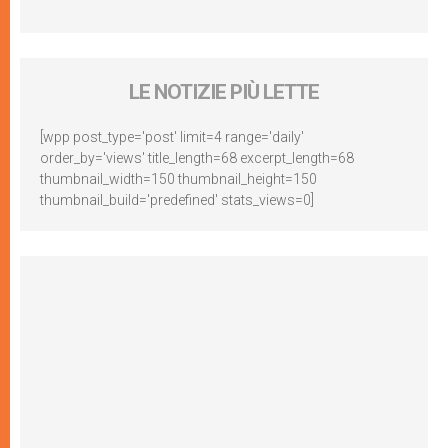
LE NOTIZIE PIÙ LETTE
[wpp post_type='post' limit=4 range='daily'
order_by='views' title_length=68 excerpt_length=68
thumbnail_width=150 thumbnail_height=150
thumbnail_build='predefined' stats_views=0]