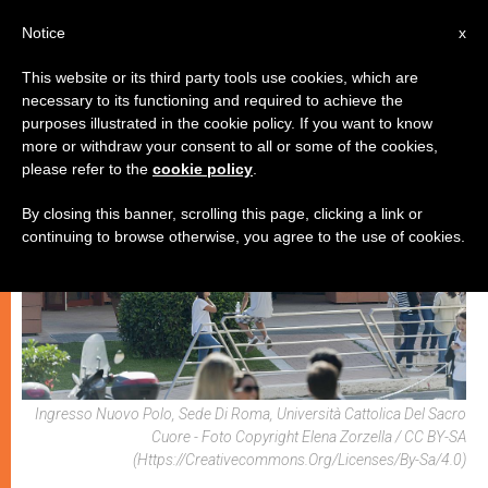
IT
Notice
x
This website or its third party tools use cookies, which are
necessary to its functioning and required to achieve the
CHIESA E MONDO
purposes illustrated in the cookie policy. If you want to know
more or withdraw your consent to all or some of the cookies,
please refer to the
cookie policy
.
By closing this banner, scrolling this page, clicking a link or
continuing to browse otherwise, you agree to the use of cookies.
Ingresso Nuovo Polo, Sede Di Roma, Università Cattolica Del Sacro
Cuore - Foto Copyright Elena Zorzella / CC BY-SA
(https://creativecommons.org/licenses/by-Sa/4.0)