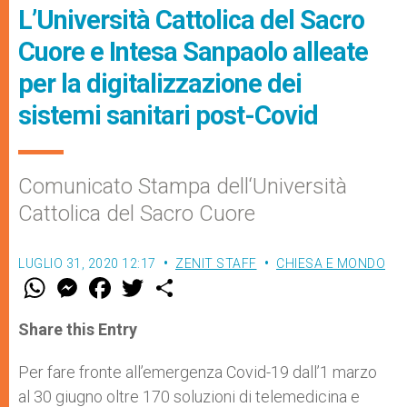
L’Università Cattolica del Sacro
Cuore e Intesa Sanpaolo alleate
per la digitalizzazione dei
sistemi sanitari post-Covid
Comunicato Stampa dell‘Università
Cattolica del Sacro Cuore
LUGLIO 31, 2020 12:17
ZENIT STAFF
CHIESA E MONDO
W
M
F
T
S
h
e
a
w
h
a
s
c
i
a
t
s
e
t
r
Share this Entry
s
e
b
t
e
A
n
o
e
p
g
o
r
Per fare fronte all’emergenza Covid-19 dall’1 marzo
p
e
k
al 30 giugno oltre 170 soluzioni di telemedicina e
r