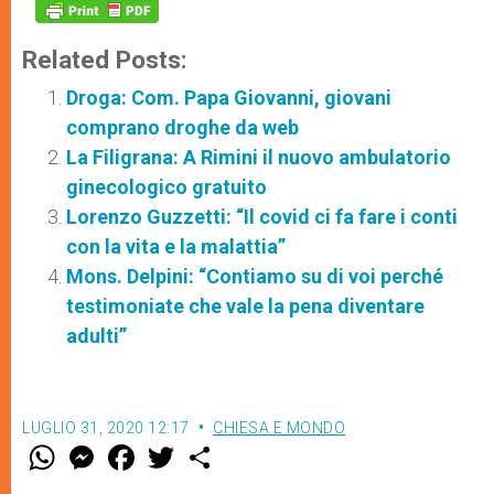
Related Posts:
Droga: Com. Papa Giovanni, giovani
comprano droghe da web
La Filigrana: A Rimini il nuovo ambulatorio
ginecologico gratuito
Lorenzo Guzzetti: “Il covid ci fa fare i conti
con la vita e la malattia”
Mons. Delpini: “Contiamo su di voi perché
testimoniate che vale la pena diventare
adulti”
LUGLIO 31, 2020 12:17
CHIESA E MONDO
W
M
F
T
S
h
e
a
w
h
a
s
c
i
a