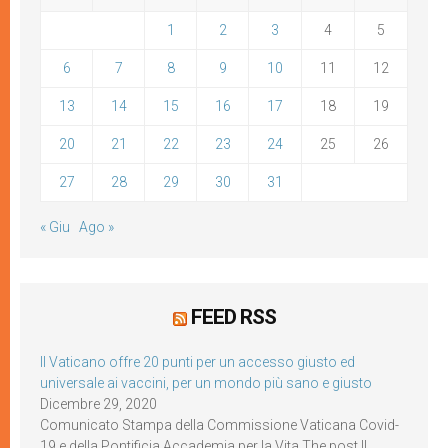
1
2
3
4
5
6
7
8
9
10
11
12
13
14
15
16
17
18
19
20
21
22
23
24
25
26
27
28
29
30
31
« Giu
Ago »
FEED RSS
Il Vaticano offre 20 punti per un accesso giusto ed
universale ai vaccini, per un mondo più sano e giusto
Dicembre 29, 2020
Comunicato Stampa della Commissione Vaticana Covid-
19 e della Pontificia Accademia per la Vita The post Il