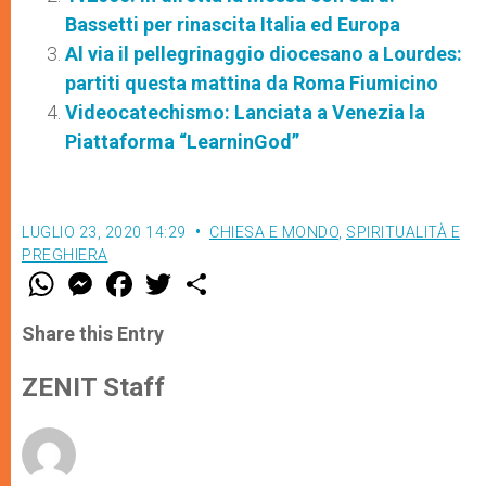
Bassetti per rinascita Italia ed Europa
Al via il pellegrinaggio diocesano a Lourdes:
partiti questa mattina da Roma Fiumicino
Videocatechismo: Lanciata a Venezia la
Piattaforma “LearninGod”
LUGLIO 23, 2020 14:29
CHIESA E MONDO
,
SPIRITUALITÀ E
PREGHIERA
W
M
F
T
S
h
e
a
w
h
a
s
c
i
a
t
s
e
t
r
Share this Entry
s
e
b
t
e
A
n
o
e
p
g
o
r
ZENIT Staff
p
e
k
r