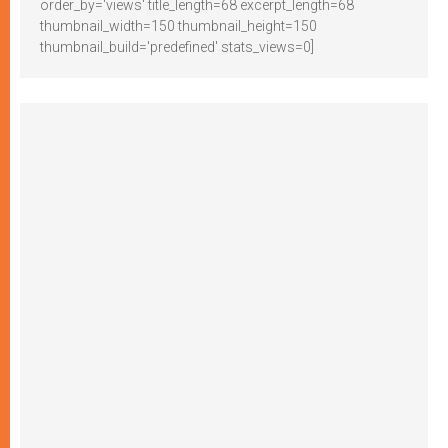
order_by='views' title_length=68 excerpt_length=68
thumbnail_width=150 thumbnail_height=150
thumbnail_build='predefined' stats_views=0]