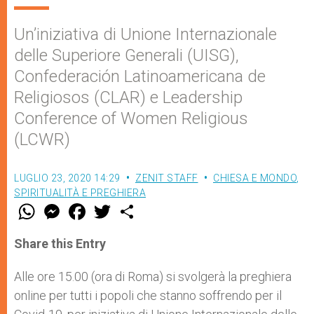
Un’iniziativa di Unione Internazionale
delle Superiore Generali (UISG),
Confederación Latinoamericana de
Religiosos (CLAR) e Leadership
Conference of Women Religious
(LCWR)
LUGLIO 23, 2020 14:29
ZENIT STAFF
CHIESA E MONDO
,
SPIRITUALITÀ E PREGHIERA
W
M
F
T
S
h
e
a
w
h
a
s
c
i
a
t
s
e
t
r
Share this Entry
s
e
b
t
e
A
n
o
e
p
g
o
r
Alle ore 15.00 (ora di Roma) si svolgerà la preghiera
p
e
k
online per tutti i popoli che stanno soffrendo per il
r