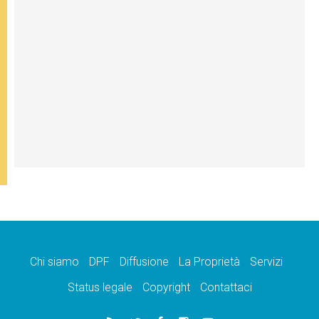
Chi siamo
DPF
Diffusione
La Proprietà
Servizi
Status legale
Copyright
Contattaci