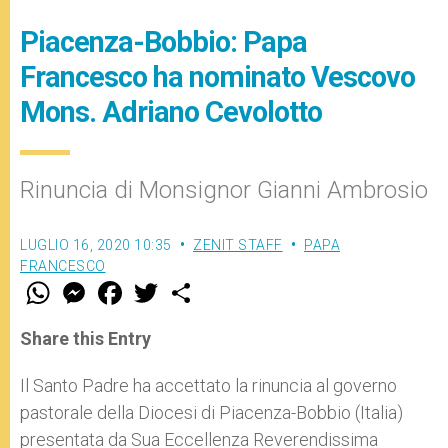
Piacenza-Bobbio: Papa
Francesco ha nominato Vescovo
Mons. Adriano Cevolotto
Rinuncia di Monsignor Gianni Ambrosio
LUGLIO 16, 2020 10:35
ZENIT STAFF
PAPA
FRANCESCO
W
M
F
T
S
h
e
a
w
h
a
s
c
i
a
t
s
e
t
r
Share this Entry
s
e
b
t
e
A
n
o
e
p
g
o
r
Il Santo Padre ha accettato la rinuncia al governo
p
e
k
pastorale della Diocesi di Piacenza-Bobbio (Italia)
r
presentata da Sua Eccellenza Reverendissima