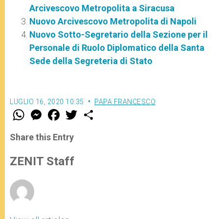
Arcivescovo Metropolita a Siracusa
Nuovo Arcivescovo Metropolita di Napoli
Nuovo Sotto-Segretario della Sezione per il
Personale di Ruolo Diplomatico della Santa
Sede della Segreteria di Stato
LUGLIO 16, 2020 10:35
PAPA FRANCESCO
W
M
F
T
S
h
e
a
w
h
a
s
c
i
a
t
s
e
t
r
Share this Entry
s
e
b
t
e
A
n
o
e
p
g
o
r
ZENIT Staff
p
e
k
r