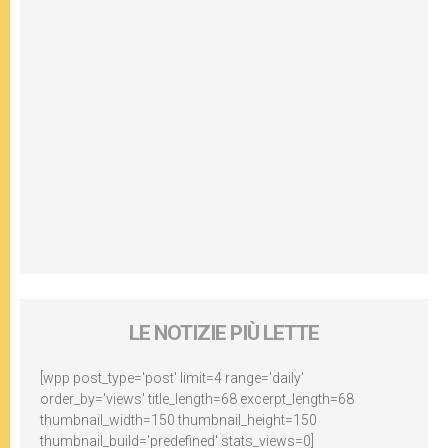
LE NOTIZIE PIÙ LETTE
[wpp post_type='post' limit=4 range='daily'
order_by='views' title_length=68 excerpt_length=68
thumbnail_width=150 thumbnail_height=150
thumbnail_build='predefined' stats_views=0]