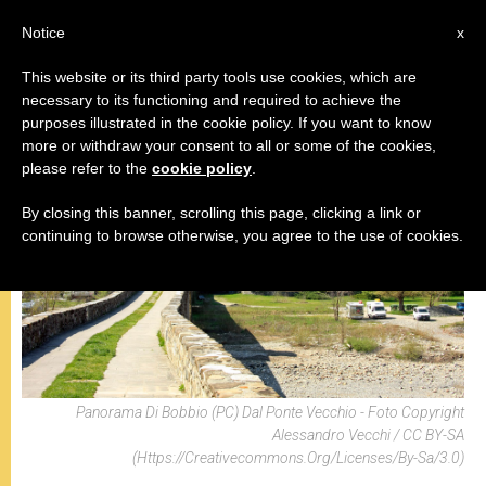
IT
Notice
x
This website or its third party tools use cookies, which are
necessary to its functioning and required to achieve the
PAPA FRANCESCO
purposes illustrated in the cookie policy. If you want to know
more or withdraw your consent to all or some of the cookies,
please refer to the
cookie policy
.
By closing this banner, scrolling this page, clicking a link or
continuing to browse otherwise, you agree to the use of cookies.
Panorama Di Bobbio (PC) Dal Ponte Vecchio - Foto Copyright
Alessandro Vecchi / CC BY-SA
(https://creativecommons.org/licenses/by-Sa/3.0)