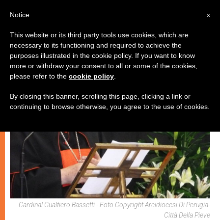
IT
Notice
x
This website or its third party tools use cookies, which are
necessary to its functioning and required to achieve the
,
CHIESA E MONDO
SPIRITUALITÀ E PREGHIERA
purposes illustrated in the cookie policy. If you want to know
more or withdraw your consent to all or some of the cookies,
please refer to the
cookie policy
.
By closing this banner, scrolling this page, clicking a link or
continuing to browse otherwise, you agree to the use of cookies.
Cardinal Gualtiero Bassetti - Foto Copyright Arcidiocesi Di Perugia-
Città Della Pieve