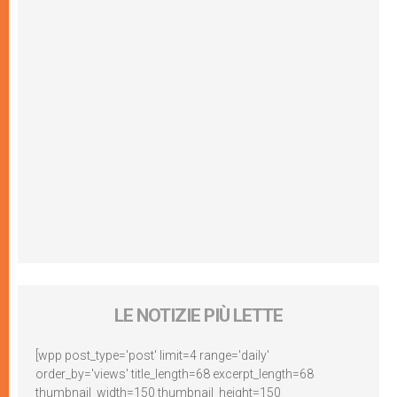
LE NOTIZIE PIÙ LETTE
[wpp post_type='post' limit=4 range='daily'
order_by='views' title_length=68 excerpt_length=68
thumbnail_width=150 thumbnail_height=150