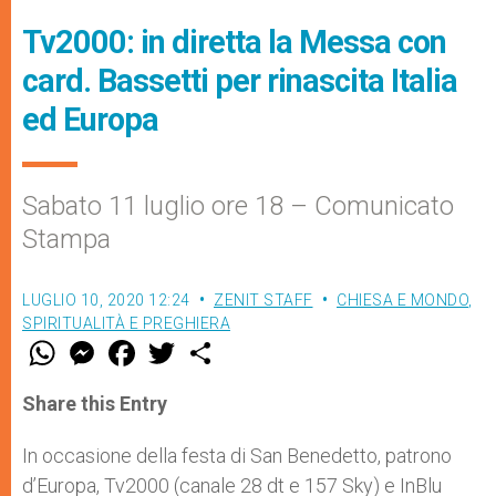
Tv2000: in diretta la Messa con
card. Bassetti per rinascita Italia
ed Europa
Sabato 11 luglio ore 18 – Comunicato
Stampa
LUGLIO 10, 2020 12:24
ZENIT STAFF
CHIESA E MONDO
,
SPIRITUALITÀ E PREGHIERA
W
M
F
T
S
h
e
a
w
h
a
s
c
i
a
t
s
e
t
r
Share this Entry
s
e
b
t
e
A
n
o
e
p
g
o
r
In occasione della festa di San Benedetto, patrono
p
e
k
d’Europa, Tv2000 (canale 28 dt e 157 Sky) e InBlu
r