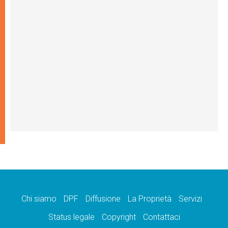
Chi siamo
DPF
Diffusione
La Proprietà
Servizi
Status legale
Copyright
Contattaci