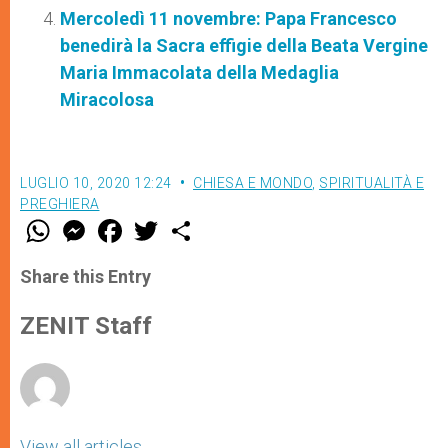
Mercoledì 11 novembre: Papa Francesco
benedirà la Sacra effigie della Beata Vergine
Maria Immacolata della Medaglia
Miracolosa
LUGLIO 10, 2020 12:24
CHIESA E MONDO
,
SPIRITUALITÀ E
PREGHIERA
W
M
F
T
S
h
e
a
w
h
a
s
c
i
a
t
s
e
t
r
Share this Entry
s
e
b
t
e
A
n
o
e
p
g
o
r
ZENIT Staff
p
e
k
r
View all articles