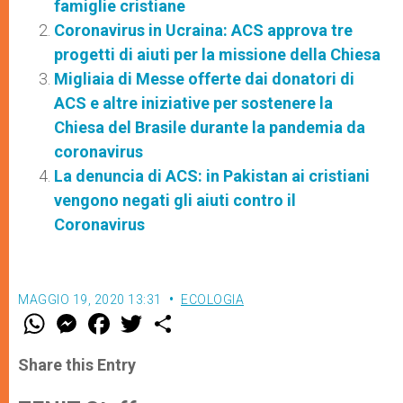
famiglie cristiane
Coronavirus in Ucraina: ACS approva tre
progetti di aiuti per la missione della Chiesa
Migliaia di Messe offerte dai donatori di
ACS e altre iniziative per sostenere la
Chiesa del Brasile durante la pandemia da
coronavirus
La denuncia di ACS: in Pakistan ai cristiani
vengono negati gli aiuti contro il
Coronavirus
MAGGIO 19, 2020 13:31
ECOLOGIA
W
M
F
T
S
h
e
a
w
h
a
s
c
i
a
t
s
e
t
r
Share this Entry
s
e
b
t
e
A
n
o
e
p
g
o
r