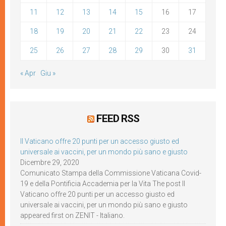
11
12
13
14
15
16
17
18
19
20
21
22
23
24
25
26
27
28
29
30
31
« Apr
Giu »
FEED RSS
Il Vaticano offre 20 punti per un accesso giusto ed
universale ai vaccini, per un mondo più sano e giusto
Dicembre 29, 2020
Comunicato Stampa della Commissione Vaticana Covid-
19 e della Pontificia Accademia per la Vita The post Il
Vaticano offre 20 punti per un accesso giusto ed
universale ai vaccini, per un mondo più sano e giusto
appeared first on ZENIT - Italiano.