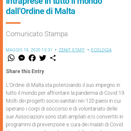
intraprese in tutto il mondo
dall’Ordine di Malta
Comunicato Stampa
MAGGIO 19, 2020 13:31
ZENIT STAFF
ECOLOGIA
W
M
F
T
S
h
e
a
w
h
a
s
c
i
a
t
s
e
t
r
Share this Entry
s
e
b
t
e
A
n
o
e
p
g
o
r
L’Ordine di Malta sta potenziando il suo impegno in
p
e
k
tutto il mondo per affrontare la pandemia di Covid 19.
r
Molti dei progetti socio-sanitari nei 120 paesi in cui
operano i corpi di soccorso e di volontariato delle
sue Associazioni sono stati ampliati e/o convertiti in
programmi di prevenzione e cura dei malati di Covid.