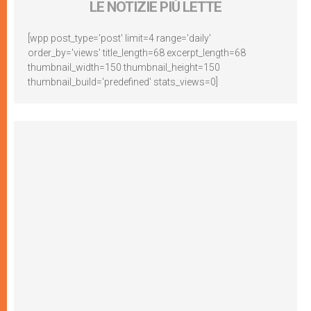
LE NOTIZIE PIÙ LETTE
[wpp post_type='post' limit=4 range='daily'
order_by='views' title_length=68 excerpt_length=68
thumbnail_width=150 thumbnail_height=150
thumbnail_build='predefined' stats_views=0]