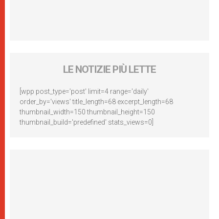
LE NOTIZIE PIÙ LETTE
[wpp post_type='post' limit=4 range='daily'
order_by='views' title_length=68 excerpt_length=68
thumbnail_width=150 thumbnail_height=150
thumbnail_build='predefined' stats_views=0]