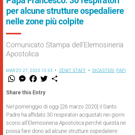
Papa Francesco: 30 respiratori
per alcune strutture ospedaliere
nelle zone più colpite
Comunicato Stampa dell‘Elemosineria
Apostolica
MARZO 27, 2020 13:33
ZENIT STAFF
DICASTERI
,
PAPI
W
M
F
T
S
h
e
a
w
h
a
s
c
i
a
t
s
e
t
r
Share this Entry
s
e
b
t
e
A
n
o
e
p
g
o
r
Nel pomeriggio di oggi [26 marzo 2020] il Santo
p
e
k
Padre ha affidato 30 respiratori acquistati nei giorni
r
scorsi all’Elemosineria Apostolica perché questa ne
possa fare dono ad alcune strutture ospedaliere