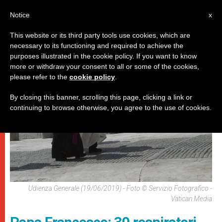
IT
Notice
x
This website or its third party tools use cookies, which are
necessary to its functioning and required to achieve the
,
DICASTERI
PAPI
purposes illustrated in the cookie policy. If you want to know
more or withdraw your consent to all or some of the cookies,
please refer to the
cookie policy
.
By closing this banner, scrolling this page, clicking a link or
continuing to browse otherwise, you agree to the use of cookies.
Udienza Generale (19/06/2019) - Foto © Servizio Fotografico -
Vatican Media