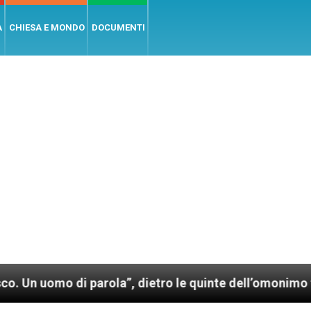
A
CHIESA E MONDO
DOCUMENTI
”, dietro le quinte dell’omonimo film di Wim Wenders