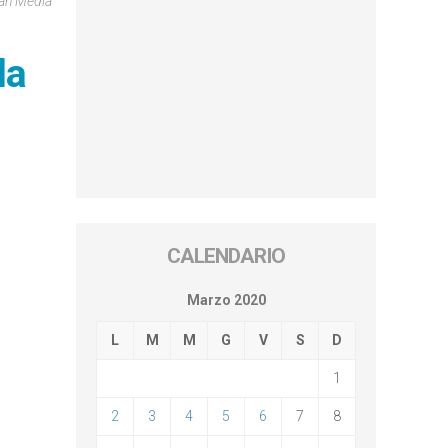
can Media
la
CALENDARIO
Marzo 2020
L
M
M
G
V
S
D
1
2
3
4
5
6
7
8