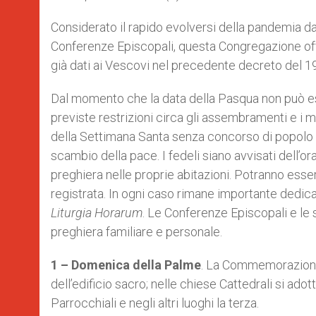
Considerato il rapido evolversi della pandemia d
Conferenze Episcopali, questa Congregazione offr
già dati ai Vescovi nel precedente decreto del 
Dal momento che la data della Pasqua non può esse
previste restrizioni circa gli assembramenti e i mo
della Settimana Santa senza concorso di popolo 
scambio della pace. I fedeli siano avvisati dell’or
preghiera nelle proprie abitazioni. Potranno esser
registrata. In ogni caso rimane importante dedic
Liturgia Horarum
. Le Conferenze Episcopali e le 
preghiera familiare e personale.
1
– Domenica della Palme
. La Commemorazione 
dell’edificio sacro; nelle chiese Cattedrali si a
Parrocchiali e negli altri luoghi la terza.