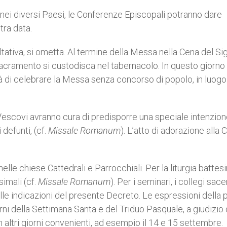
 nei diversi Paesi, le Conferenze Episcopali potranno dare
tra data.
oltativa, si ometta. Al termine della Messa nella Cena del S
acramento si custodisca nel tabernacolo. In questo giorno 
à di celebrare la Messa senza concorso di popolo, in luogo
 Vescovi avranno cura di predisporre una speciale intenzio
 defunti, (cf.
Missale Romanum
). L’atto di adorazione alla 
elle chiese Cattedrali e Parrocchiali. Per la liturgia battes
imali (cf.
Missale Romanum
). Per i seminari, i collegi sace
alle indicazioni del presente Decreto. Le espressioni della 
rni della Settimana Santa e del Triduo Pasquale, a giudizio 
altri giorni convenienti, ad esempio il 14 e 15 settembre.