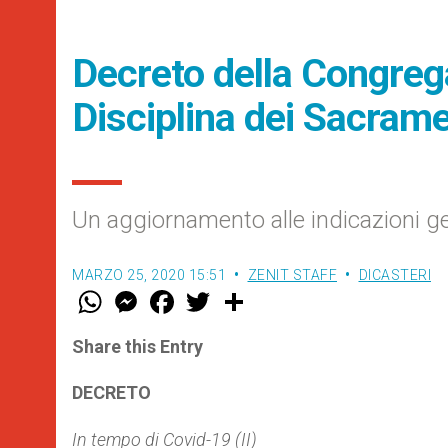
Decreto della Congregaz
Disciplina dei Sacrame
Un aggiornamento alle indicazioni gen
MARZO 25, 2020 15:51
ZENIT STAFF
DICASTERI
W
M
F
T
S
h
e
a
w
h
a
s
c
i
a
t
s
e
t
r
Share this Entry
s
e
b
t
e
A
n
o
e
p
g
o
r
DECRETO
p
e
k
r
In tempo di Covid-19 (II)