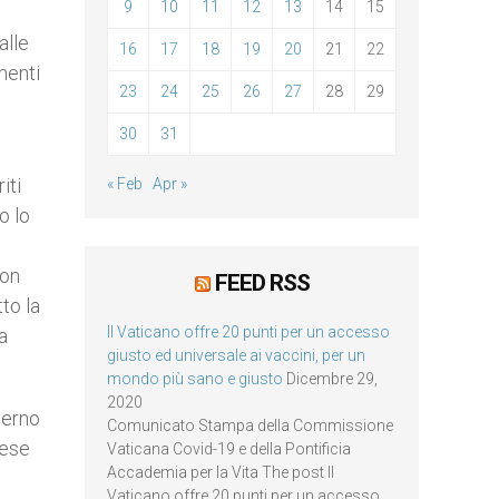
9
10
11
12
13
14
15
alle
16
17
18
19
20
21
22
menti
23
24
25
26
27
28
29
30
31
iti
« Feb
Apr »
o lo
non
FEED RSS
to la
Il Vaticano offre 20 punti per un accesso
a
giusto ed universale ai vaccini, per un
mondo più sano e giusto
Dicembre 29,
2020
terno
Comunicato Stampa della Commissione
iese
Vaticana Covid-19 e della Pontificia
Accademia per la Vita The post Il
Vaticano offre 20 punti per un accesso