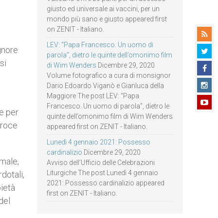
giusto ed universale ai vaccini, per un
mondo più sano e giusto appeared first
on ZENIT - Italiano.
LEV: “Papa Francesco. Un uomo di
ignore
parola”, dietro le quinte dell’omonimo film
si
di Wim Wenders
Dicembre 29, 2020
Volume fotografico a cura di monsignor
Dario Edoardo Viganò e Gianluca della
Maggiore The post LEV: “Papa
Francesco. Un uomo di parola”, dietro le
ne per
quinte dell’omonimo film di Wim Wenders
Croce
appeared first on ZENIT - Italiano.
Lunedì 4 gennaio 2021: Possesso
cardinalizio
Dicembre 29, 2020
imale,
Avviso dell’Ufficio delle Celebrazioni
Liturgiche The post Lunedì 4 gennaio
rdotali,
2021: Possesso cardinalizio appeared
pietà
first on ZENIT - Italiano.
del