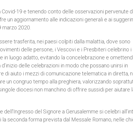
a Covid-19 e tenendo conto delle osservazioni pervenute d
e un aggiornamento alle indicazioni generali e ai suggeri
19 marzo 2020.
re trasferita, nei paesi colpiti dalla malattia, dove sono
vimenti delle persone, i Vescovi e i Presbiteri celebrino i r
e in luogo adatto, evitando la concelebrazione e omettend
a d’inizio delle celebrazioni in modo che possano unirsi in
e di aiuto i mezzi di comunicazione telematica in diretta, 
are un congruo tempo alla preghiera, valorizzando soprattut
singole diocesi non manchino di offrire sussidi per aiutare l
dell’Ingresso del Signore a Gerusalemme si celebri all’in
dotti la seconda forma prevista dal Messale Romano, nelle ch