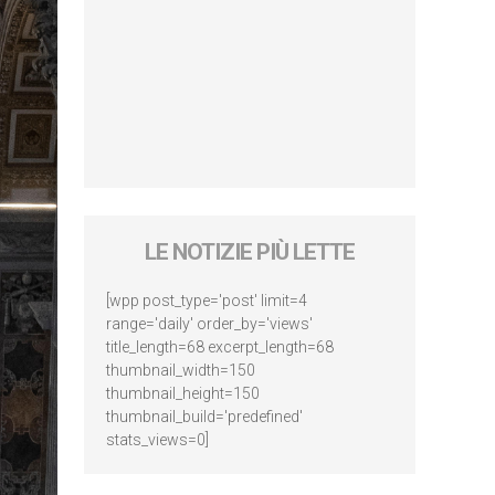
LE NOTIZIE PIÙ LETTE
[wpp post_type='post' limit=4
range='daily' order_by='views'
title_length=68 excerpt_length=68
thumbnail_width=150
thumbnail_height=150
thumbnail_build='predefined'
stats_views=0]