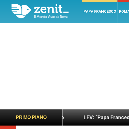
PAPA FRANCESCO
ROM
giusto
LEV: “Papa Francesco. Un uomo di parola
PRIMO PIANO