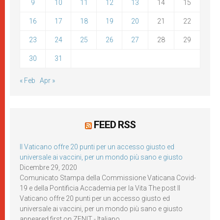
9
10
11
12
13
14
15
16
17
18
19
20
21
22
23
24
25
26
27
28
29
30
31
« Feb
Apr »
FEED RSS
Il Vaticano offre 20 punti per un accesso giusto ed
universale ai vaccini, per un mondo più sano e giusto
Dicembre 29, 2020
Comunicato Stampa della Commissione Vaticana Covid-
19 e della Pontificia Accademia per la Vita The post Il
Vaticano offre 20 punti per un accesso giusto ed
universale ai vaccini, per un mondo più sano e giusto
appeared first on ZENIT - Italiano.