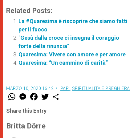
Related Posts:
La #Quaresima è riscoprire che siamo fatti
per il fuoco
"Gesù dalla croce ci insegna il coraggio
forte della rinuncia"
Quaresima: Vivere con amore e per amore
Quaresima: “Un cammino di carità”
MARZO 10, 2020 16:42
PAPI
,
SPIRITUALITÀ E PREGHIERA
W
M
F
T
S
h
e
a
w
h
a
s
c
i
a
t
s
e
t
r
Share this Entry
s
e
b
t
e
A
n
o
e
p
g
o
r
Britta Dörre
p
e
k
r