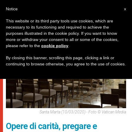
IT
Notice
x
This website or its third party tools use cookies, which are
necessary to its functioning and required to achieve the
,
PAPI
SPIRITUALITÀ E PREGHIERA
purposes illustrated in the cookie policy. If you want to know
more or withdraw your consent to all or some of the cookies,
please refer to the
cookie policy
.
By closing this banner, scrolling this page, clicking a link or
continuing to browse otherwise, you agree to the use of cookies.
Santa Marta (10/03/2020) - Foto © Vatican Media
Opere di carità, pregare e