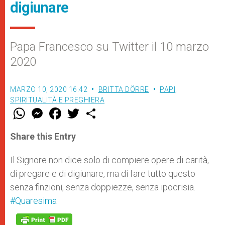
digiunare
Papa Francesco su Twitter il 10 marzo
2020
MARZO 10, 2020 16:42
BRITTA DÖRRE
PAPI
,
SPIRITUALITÀ E PREGHIERA
W
M
F
T
S
h
e
a
w
h
a
s
c
i
a
t
s
e
t
r
Share this Entry
s
e
b
t
e
A
n
o
e
p
g
o
r
Il Signore non dice solo di compiere opere di carità,
p
e
k
di pregare e di digiunare, ma di fare tutto questo
r
senza finzioni, senza doppiezze, senza ipocrisia.
#Quaresima