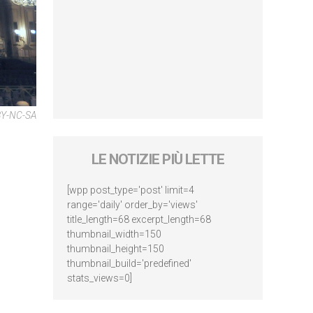
 BY-NC-SA
LE NOTIZIE PIÙ LETTE
[wpp post_type='post' limit=4
range='daily' order_by='views'
title_length=68 excerpt_length=68
thumbnail_width=150
thumbnail_height=150
thumbnail_build='predefined'
stats_views=0]