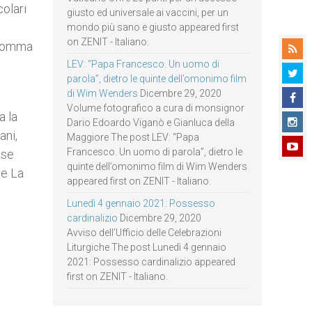
colari
giusto ed universale ai vaccini, per un
mondo più sano e giusto appeared first
on ZENIT - Italiano.
a somma
LEV: “Papa Francesco. Un uomo di
parola”, dietro le quinte dell’omonimo film
di Wim Wenders
Dicembre 29, 2020
Volume fotografico a cura di monsignor
a la
Dario Edoardo Viganò e Gianluca della
ani,
Maggiore The post LEV: “Papa
Francesco. Un uomo di parola”, dietro le
ese
quinte dell’omonimo film di Wim Wenders
de La
appeared first on ZENIT - Italiano.
Lunedì 4 gennaio 2021: Possesso
cardinalizio
Dicembre 29, 2020
Avviso dell’Ufficio delle Celebrazioni
Liturgiche The post Lunedì 4 gennaio
2021: Possesso cardinalizio appeared
first on ZENIT - Italiano.