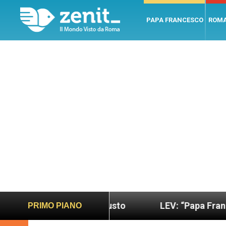
PAPA FRANCESCO
ROM
ano e giusto
LEV: “Papa Francesco. Un uomo di 
PRIMO PIANO