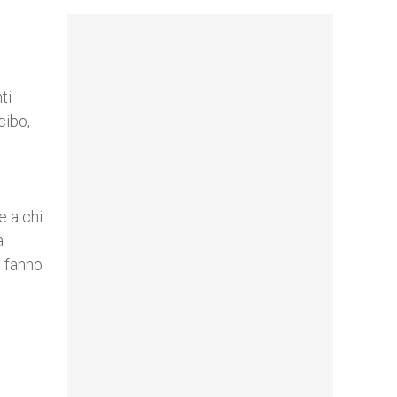
ti
cibo,
e a chi
a
o fanno