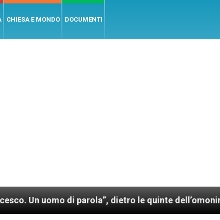
A
CHIESA E MONDO
DOCUMENTI
parola”, dietro le quinte dell’omonimo film di Wim We