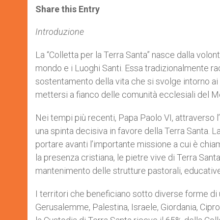
t
s
e
t
r
Share this Entry
s
e
b
t
e
A
n
o
e
p
g
o
r
Introduzione
p
e
k
r
La “Colletta per la Terra Santa” nasce dalla volontà
mondo e i Luoghi Santi. Essa tradizionalmente racc
sostentamento della vita che si svolge intorno ai
mettersi a fianco delle comunità ecclesiali del M
Nei tempi più recenti, Papa Paolo VI, attraverso 
una spinta decisiva in favore della Terra Santa. 
portare avanti l’importante missione a cui è chiam
la presenza cristiana, le pietre vive di Terra Sant
mantenimento delle strutture pastorali, educative, 
I territori che beneficiano sotto diverse forme di
Gerusalemme, Palestina, Israele, Giordania, Cipro, S