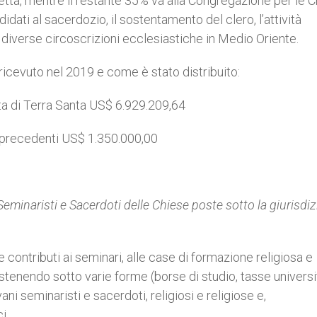
letta, mentre il restante 35% va alla Congregazione per le 
didati al sacerdozio, il sostentamento del clero, l’attività
le diverse circoscrizioni ecclesiastiche in Medio Oriente.
ricevuto nel 2019 e come è stato distribuito:
tta di Terra Santa US$ 6.929.209,64
 precedenti US$ 1.350.000,00
minaristi e Sacerdoti delle Chiese poste sotto la giurisdi
 contributi ai seminari, alle case di formazione religiosa e
sostenendo sotto varie forme (borse di studio, tasse universi
ni seminaristi e sacerdoti, religiosi e religiose e,
i.