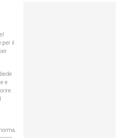
el
 per il
per
 diede
re e
orire
l
i norma,