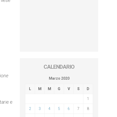
Chiese
CALENDARIO
zione
Marzo 2020
L
M
M
G
V
S
D
1
tarie e
2
3
4
5
6
7
8