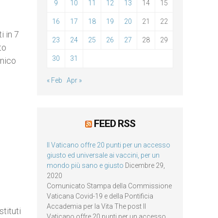
9
10
11
12
13
14
15
16
17
18
19
20
21
22
i in 7
23
24
25
26
27
28
29
to
30
31
onico
« Feb
Apr »
FEED RSS
Il Vaticano offre 20 punti per un accesso
giusto ed universale ai vaccini, per un
mondo più sano e giusto
Dicembre 29,
2020
Comunicato Stampa della Commissione
Vaticana Covid-19 e della Pontificia
Accademia per la Vita The post Il
tituti
Vaticano offre 20 punti per un accesso