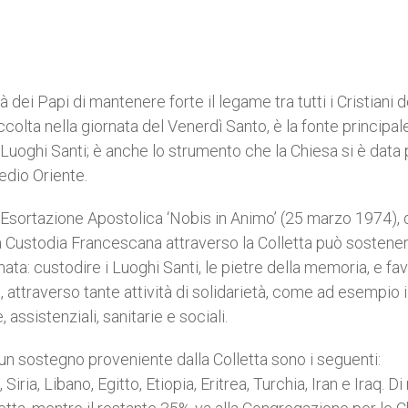
 dei Papi di mantenere forte il legame tra tutti i Cristiani d
olta nella giornata del Venerdì Santo, è la fonte principale
 Luoghi Santi; è anche lo strumento che la Chiesa si è data 
edio Oriente.
l’Esortazione Apostolica ‘Nobis in Animo’ (25 marzo 1974),
La Custodia Francescana attraverso la Colletta può sostene
ata: custodire i Luoghi Santi, le pietre della memoria, e fav
a, attraverso tante attività di solidarietà, come ad esempio i
assistenziali, sanitarie e sociali.
 un sostegno proveniente dalla Colletta sono i seguenti:
iria, Libano, Egitto, Etiopia, Eritrea, Turchia, Iran e Iraq. D