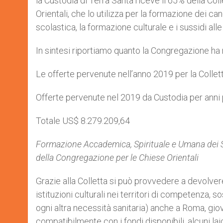
la Custodia di Terra Santa riceve il 65% della Col
Orientali, che lo utilizza per la formazione dei can
scolastica, la formazione culturale e i sussidi al
In sintesi riportiamo quanto la Congregazione ha 
Le offerte pervenute nell’anno 2019 per la Colle
Offerte pervenute nel 2019 da Custodia per anni
Totale US$ 8.279.209,64
Formazione Accademica, Spirituale e Umana dei Se
della Congregazione per le Chiese Orientali
Grazie alla Colletta si può provvedere a devolvere
istituzioni culturali nei territori di competenza, 
ogni altra necessità sanitaria) anche a Roma, giova
compatibilmente con i fondi disponibili, alcuni laic