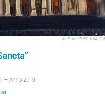
San Pietro / ZENIT - HSM, CC
 Sancta”
ali – Anno 2019
TERI