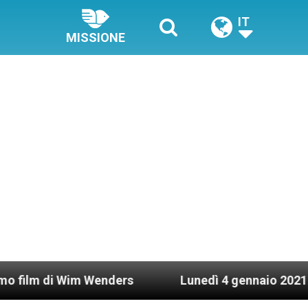
IT
MISSIONE
nders
Lunedì 4 gennaio 2021: Possesso cardinal