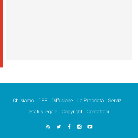
Chi siamo
DPF
Diffusione
La Proprietà
Servizi
Status legale
Copyright
Contattaci