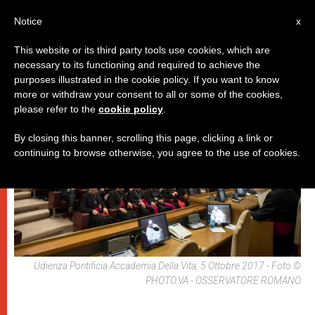
IT
Notice
x
This website or its third party tools use cookies, which are
necessary to its functioning and required to achieve the
,
DICASTERI
PAPI
purposes illustrated in the cookie policy. If you want to know
more or withdraw your consent to all or some of the cookies,
please refer to the
cookie policy
.
By closing this banner, scrolling this page, clicking a link or
continuing to browse otherwise, you agree to the use of cookies.
Udienza Pontificia Accademia Della Vita, 5 Ottobre 2017 - Foto ©
PHOTO.VA - OSSERVATORE ROMANO