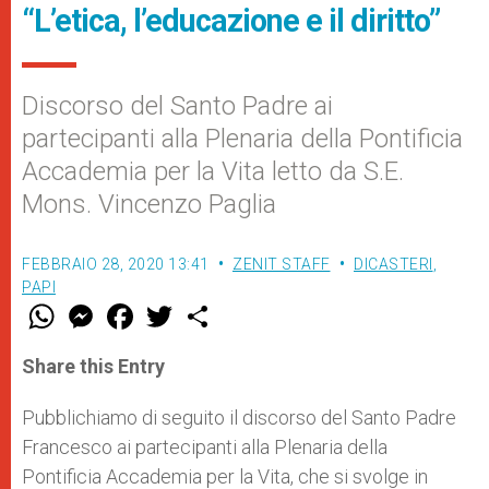
“L’etica, l’educazione e il diritto”
Discorso del Santo Padre ai
partecipanti alla Plenaria della Pontificia
Accademia per la Vita letto da S.E.
Mons. Vincenzo Paglia
FEBBRAIO 28, 2020 13:41
ZENIT STAFF
DICASTERI
,
PAPI
W
M
F
T
S
h
e
a
w
h
a
s
c
i
a
t
s
e
t
r
Share this Entry
s
e
b
t
e
A
n
o
e
p
g
o
r
Pubblichiamo di seguito il discorso del Santo Padre
p
e
k
Francesco ai partecipanti alla Plenaria della
r
Pontificia Accademia per la Vita, che si svolge in