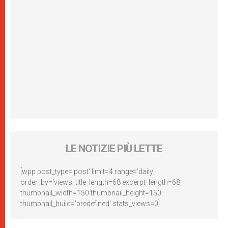
LE NOTIZIE PIÙ LETTE
[wpp post_type='post' limit=4 range='daily'
order_by='views' title_length=68 excerpt_length=68
thumbnail_width=150 thumbnail_height=150
thumbnail_build='predefined' stats_views=0]