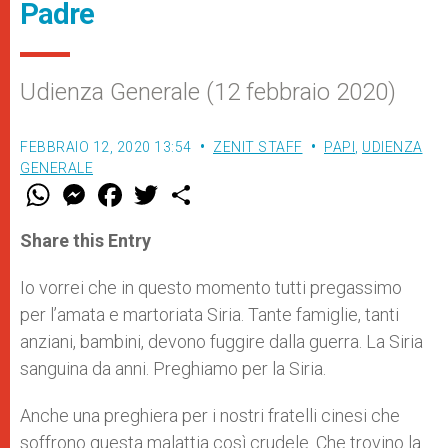
Padre
Udienza Generale (12 febbraio 2020)
FEBBRAIO 12, 2020 13:54
ZENIT STAFF
PAPI
,
UDIENZA
GENERALE
W
M
F
T
S
h
e
a
w
h
a
s
c
i
a
t
s
e
t
r
Share this Entry
s
e
b
t
e
A
n
o
e
p
g
o
r
Io vorrei che in questo momento tutti pregassimo
p
e
k
per l’amata e martoriata Siria. Tante famiglie, tanti
r
anziani, bambini, devono fuggire dalla guerra. La Siria
sanguina da anni. Preghiamo per la Siria.
Anche una preghiera per i nostri fratelli cinesi che
soffrono questa malattia così crudele. Che trovino la