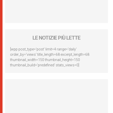
LE NOTIZIE PIÙ LETTE
[wpp post_type='post' limit=4 range='daily'
order_by='views' title_length=68 excerpt_length=68
thumbnail_width=150 thumbnail_height=150
thumbnail_build='predefined' stats_views=0]