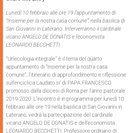
s
e
b
t
e
A
n
o
e
p
g
o
r
Lunedì 10 febbraio alle ore 19 l’appuntamento di
p
e
k
“Insieme per la nostra casa comune”, nella basilica di
r
San Giovanni in Laterano. Interverranno il cardinale
vicario ANGELO DE DONATIS e l’economista
LEONARDO BECCHETTI
“Un’ecologia integrale” è il tema del quarto
appuntamento di “Insieme per la nostra casa
comune”, l’itinerario di approfondimento e riflessione
sull’enciclica Laudato si’ di PAPA FRANCESCO
promosso dalla diocesi di Roma per l’anno pastorale
2019-2020. L’incontro è in programma per lunedì 10
febbraio alle ore 19 nella basilica di San Giovanni in
Laterano; vedrà la partecipazione del cardinale
vicario ANGELO DE DONATIS e dell’economista
LEONARDO BECCHETTI. Professore ordinario di