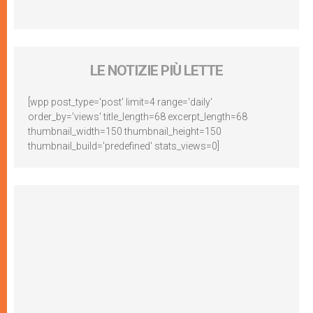
LE NOTIZIE PIÙ LETTE
[wpp post_type='post' limit=4 range='daily'
order_by='views' title_length=68 excerpt_length=68
thumbnail_width=150 thumbnail_height=150
thumbnail_build='predefined' stats_views=0]