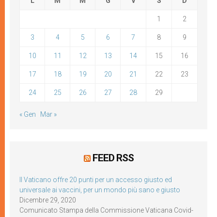
L
M
M
G
V
S
D
1
2
3
4
5
6
7
8
9
10
11
12
13
14
15
16
17
18
19
20
21
22
23
24
25
26
27
28
29
« Gen
Mar »
FEED RSS
Il Vaticano offre 20 punti per un accesso giusto ed
universale ai vaccini, per un mondo più sano e giusto
Dicembre 29, 2020
Comunicato Stampa della Commissione Vaticana Covid-