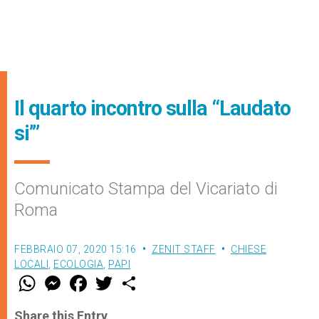
Il quarto incontro sulla “Laudato
si’”
Comunicato Stampa del Vicariato di
Roma
FEBBRAIO 07, 2020 15:16
ZENIT STAFF
CHIESE
LOCALI
,
ECOLOGIA
,
PAPI
W
M
F
T
S
h
e
a
w
h
a
s
c
i
a
t
s
e
t
r
Share this Entry