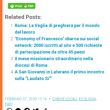
Related Posts:
Roma: La Veglia di preghiera per il mondo
del lavoro
"Economy of Francesco" sbarca sui social
network: 2000 iscritti al sito e 500 richieste
di partecipazione da oltre 45 paesi
Il mese missionario straordinario nella
diocesi di Roma
A San Giovanni in Laterano il primo incontro
sulla “Laudato Si’”
FEBBRAIO 07, 2020 15:16
CHIESE LOCALI
,
ECOLOGIA
,
PAPI
W
M
F
T
S