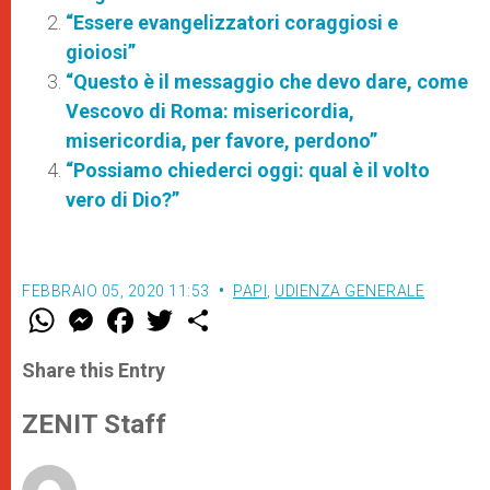
“Essere evangelizzatori coraggiosi e
gioiosi”
“Questo è il messaggio che devo dare, come
Vescovo di Roma: misericordia,
misericordia, per favore, perdono”
“Possiamo chiederci oggi: qual è il volto
vero di Dio?”
FEBBRAIO 05, 2020 11:53
PAPI
,
UDIENZA GENERALE
W
M
F
T
S
h
e
a
w
h
a
s
c
i
a
t
s
e
t
r
Share this Entry
s
e
b
t
e
A
n
o
e
p
g
o
r
ZENIT Staff
p
e
k
r