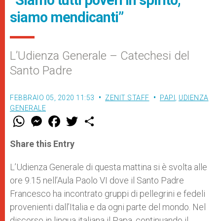
siamo mendicanti”
L’Udienza Generale – Catechesi del
Santo Padre
FEBBRAIO 05, 2020 11:53
ZENIT STAFF
PAPI
,
UDIENZA
GENERALE
W
M
F
T
S
h
e
a
w
h
a
s
c
i
a
t
s
e
t
r
Share this Entry
s
e
b
t
e
A
n
o
e
p
g
o
r
L’Udienza Generale di questa mattina si è svolta alle
p
e
k
ore 9.15 nell’Aula Paolo VI dove il Santo Padre
r
Francesco ha incontrato gruppi di pellegrini e fedeli
provenienti dall’Italia e da ogni parte del mondo. Nel
discorso in lingua italiana il Papa, continuando il