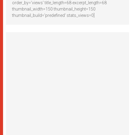
order_by='views' title_length=68 excerpt_length=68
thumbnail_width=150 thumbnail_height=150
thumbnail_build='predefined' stats_views=0]