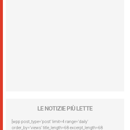
LE NOTIZIE PIÙ LETTE
[wpp post_type='post' limit=4 range='daily'
order_by='views' title_length=68 excerpt_length=68