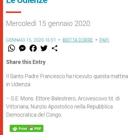
Mercoledì 15 gennaio 2020
GENNAIO 15, 2020 16:51
BRITTA DÖRRE
PAPI
W
M
F
T
S
h
e
a
w
h
a
s
c
i
a
t
s
e
t
r
Share this Entry
s
e
b
t
e
A
n
o
e
p
g
o
r
Il Santo Padre Francesco ha ricevuto questa mattina
p
e
k
in Udienza:
r
– S.E. Mons. Ettore Balestrero, Arcivescovo tit. di
Vittoriana, Nunzio Apostolico nella Repubblica
Democratica del Congo.