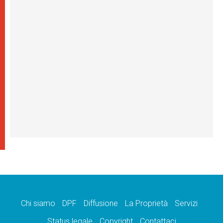
Chi siamo
DPF
Diffusione
La Proprietà
Servizi
Status legale
Copyright
Contattaci