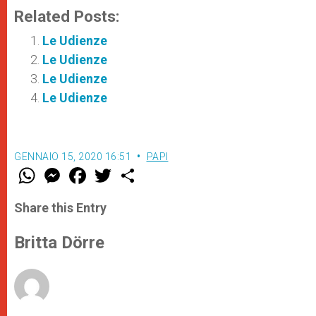
Related Posts:
Le Udienze
Le Udienze
Le Udienze
Le Udienze
GENNAIO 15, 2020 16:51
PAPI
W
M
F
T
S
h
e
a
w
h
a
s
c
i
a
t
s
e
t
r
Share this Entry
s
e
b
t
e
A
n
o
e
p
g
o
r
Britta Dörre
p
e
k
r