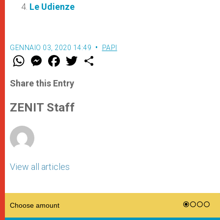
Le Udienze
GENNAIO 03, 2020 14:49
PAPI
W
M
F
T
S
h
e
a
w
h
a
s
c
i
a
t
s
e
t
r
Share this Entry
s
e
b
t
e
A
n
o
e
p
g
o
r
ZENIT Staff
p
e
k
r
View all articles