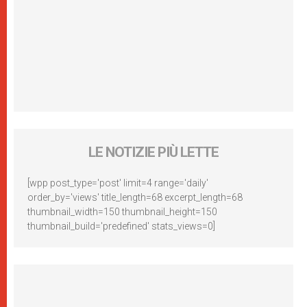
LE NOTIZIE PIÙ LETTE
[wpp post_type='post' limit=4 range='daily'
order_by='views' title_length=68 excerpt_length=68
thumbnail_width=150 thumbnail_height=150
thumbnail_build='predefined' stats_views=0]