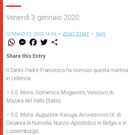
Venerdì 3 gennaio 2020
GENNAIO 03, 2020 14:49
ZENIT STAFF
PAPI
W
M
F
T
S
h
e
a
w
h
a
s
c
i
a
t
s
e
t
r
Share this Entry
s
e
b
t
e
A
n
o
e
p
g
o
r
Il Santo Padre Francesco ha ricevuto questa mattina
p
e
k
in Udienza:
r
– S.E. Mons. Domenico Mogavero, Vescovo di
Mazara del Vallo (Italia);
– S.E. Mons. Augustine Kasujja, Arcivescovo tit. di
Cesarea di Numidia, Nunzio Apostolico in Belgio e in
Lussemburgo;