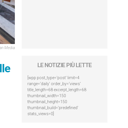
can Media
LE NOTIZIE PIÙ LETTE
lle
[wpp post_type='post' limit=4
range='daily' order_by='views'
title_length=68 excerpt_length=68
thumbnail_width=150
thumbnail_height=150
thumbnail_build='predefined'
stats_views=0]