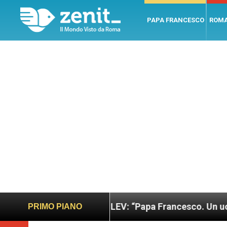
PAPA FRANCESCO
ROM
to
LEV: “Papa Francesco. Un uomo di parola”, d
PRIMO PIANO