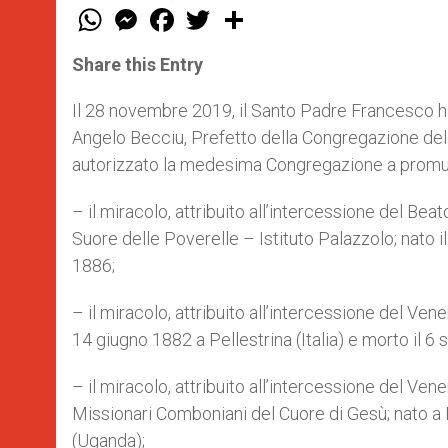
W
M
F
T
S
h
e
a
w
h
a
s
c
i
a
t
s
e
t
r
Share this Entry
s
e
b
t
e
A
n
o
e
p
g
o
r
Il 28 novembre 2019, il Santo Padre Francesco h
p
e
k
Angelo Becciu, Prefetto della Congregazione dell
r
autorizzato la medesima Congregazione a promulg
– il miracolo, attribuito all’intercessione del Bea
Suore delle Poverelle – Istituto Palazzolo; nato i
1886;
– il miracolo, attribuito all’intercessione del Ven
14 giugno 1882 a Pellestrina (Italia) e morto il 6
– il miracolo, attribuito all’intercessione del V
Missionari Comboniani del Cuore di Gesù; nato a R
(Uganda);