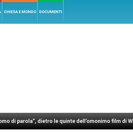
A
CHIESA E MONDO
DOCUMENTI
ietro le quinte dell’omonimo film di Wim Wenders