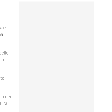
ale
ha
delle
gno
to il
so dei
Lira