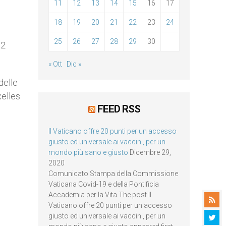
11
12
13
14
15
16
17
18
19
20
21
22
23
24
25
26
27
28
29
30
12
« Ott
Dic »
delle
elles
FEED RSS
Il Vaticano offre 20 punti per un accesso
giusto ed universale ai vaccini, per un
mondo più sano e giusto
Dicembre 29,
2020
Comunicato Stampa della Commissione
Vaticana Covid-19 e della Pontificia
Accademia per la Vita The post Il
Vaticano offre 20 punti per un accesso
giusto ed universale ai vaccini, per un