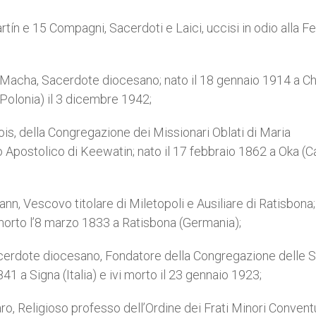
tín e 15 Compagni, Sacerdoti e Laici, uccisi in odio alla F
co Macha, Sacerdote diocesano; nato il 18 gennaio 1914 a 
(Polonia) il 3 dicembre 1942;
ois, della Congregazione dei Missionari Oblati di Maria
o Apostolico di Keewatin; nato il 17 febbraio 1862 a Oka (
nn, Vescovo titolare di Miletopoli e Ausiliare di Ratisbona; 
rto l’8 marzo 1833 a Ratisbona (Germania);
 Sacerdote diocesano, Fondatore della Congregazione delle 
1 a Signa (Italia) e ivi morto il 23 gennaio 1923;
ro, Religioso professo dell’Ordine dei Frati Minori Conventu