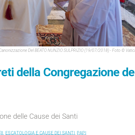
i Canonizzazione Del BEATO NUNZIO SULPRIZIO (19/07/2018) - Foto © Vati
eti della Congregazione de
one delle Cause dei Santi
RI
,
ESCATOLOGIA E CAUSE DEI SANTI
,
PAPI