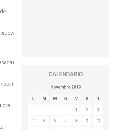
ede,
Chorzów
Canada)
CALENDARIO
nato il
Novembre 2019
L
M
M
G
V
S
D
Suore
1
2
3
4
5
6
7
8
9
10
ali;