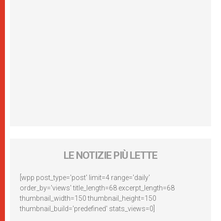
LE NOTIZIE PIÙ LETTE
[wpp post_type='post' limit=4 range='daily'
order_by='views' title_length=68 excerpt_length=68
thumbnail_width=150 thumbnail_height=150
thumbnail_build='predefined' stats_views=0]