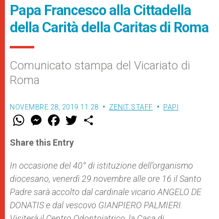
Papa Francesco alla Cittadella
della Carità della Caritas di Roma
Comunicato stampa del Vicariato di
Roma
NOVEMBRE 28, 2019 11:28
ZENIT STAFF
PAPI
W
M
F
T
S
h
e
a
w
h
a
s
c
i
a
t
s
e
t
r
Share this Entry
s
e
b
t
e
A
n
o
e
p
g
o
r
In occasione del 40° di istituzione dell’organismo
p
e
k
diocesano, venerdì 29 novembre alle ore 16 il Santo
r
Padre sarà accolto dal cardinale vicario ANGELO DE
DONATIS e dal vescovo GIANPIERO PALMIERI.
Visiterà il Centro Odontoiatrico, la Casa di