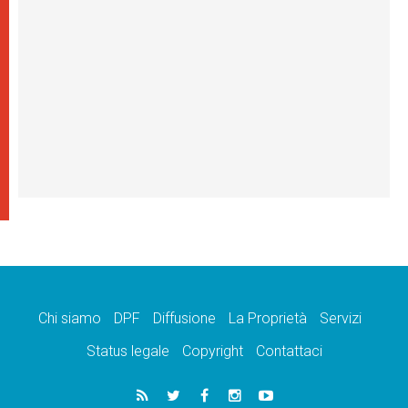
Chi siamo
DPF
Diffusione
La Proprietà
Servizi
Status legale
Copyright
Contattaci