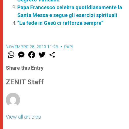
Papa Francesco celebra quotidianamente la
Santa Messa e segue gli esercizi spirituali
“La fede in Gesù ci rafforza sempre”
NOVEMBRE 28, 2019 11:28
PAPI
W
M
F
T
S
h
e
a
w
h
a
s
c
i
a
t
s
e
t
r
Share this Entry
s
e
b
t
e
A
n
o
e
p
g
o
r
ZENIT Staff
p
e
k
r
View all articles