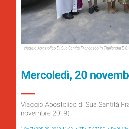
Viaggio Apostolico Di Sua Santità Francesco In Thailandia E 
Mercoledì, 20 nove
Viaggio Apostolico di Sua Santità F
novembre 2019)