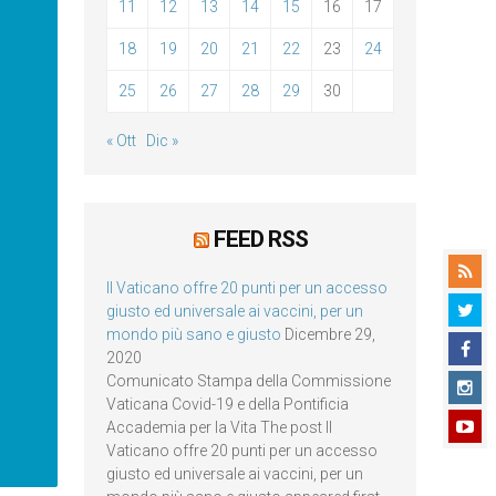
11
12
13
14
15
16
17
18
19
20
21
22
23
24
25
26
27
28
29
30
« Ott
Dic »
FEED RSS
Il Vaticano offre 20 punti per un accesso
giusto ed universale ai vaccini, per un
mondo più sano e giusto
Dicembre 29,
2020
Comunicato Stampa della Commissione
Vaticana Covid-19 e della Pontificia
Accademia per la Vita The post Il
Vaticano offre 20 punti per un accesso
giusto ed universale ai vaccini, per un