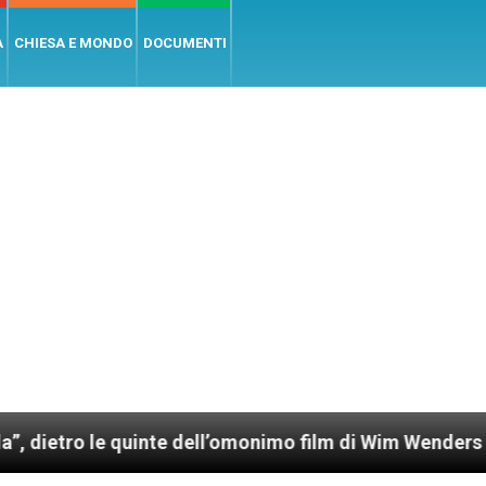
A
CHIESA E MONDO
DOCUMENTI
e quinte dell’omonimo film di Wim Wenders
Lune