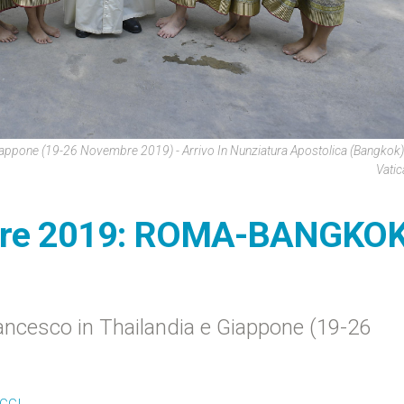
Giappone (19-26 Novembre 2019) - Arrivo In Nunziatura Apostolica (Bangkok)
Vati
mbre 2019: ROMA-BANGKO
rancesco in Thailandia e Giappone (19-26