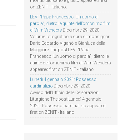
mondo più sano e giusto appeared first
on ZENIT - Italiano.
LEV: “Papa Francesco. Un uomo di
parola”, dietro le quinte dell’omonimo film
di Wim Wenders
Dicembre 29, 2020
Volume fotografico a cura di monsignor
Dario Edoardo Viganò e Gianluca della
Maggiore The post LEV: “Papa
Francesco. Un uomo di parola”, dietro le
quinte dell’omonimo film di Wim Wenders
appeared first on ZENIT - Italiano.
Lunedì 4 gennaio 2021: Possesso
cardinalizio
Dicembre 29, 2020
Avviso dell’Ufficio delle Celebrazioni
Liturgiche The post Lunedì 4 gennaio
2021: Possesso cardinalizio appeared
first on ZENIT - Italiano.