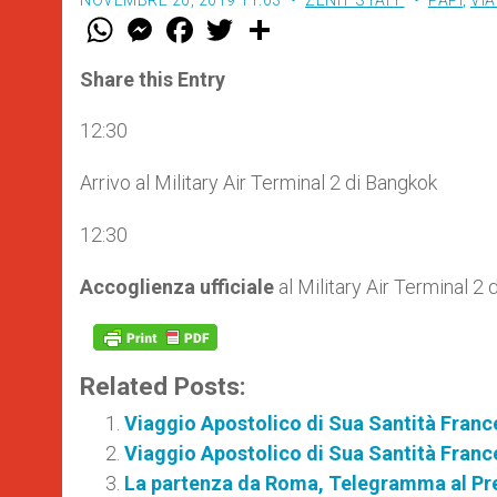
NOVEMBRE 20, 2019 11:03
ZENIT STAFF
PAPI
,
VIA
W
M
F
T
S
h
e
a
w
h
a
s
c
i
a
t
s
e
t
r
Share this Entry
s
e
b
t
e
A
n
o
e
p
g
o
r
12:30
p
e
k
r
Arrivo al Military Air Terminal 2 di Bangkok
12:30
Accoglienza ufficiale
al Military Air Terminal 2
Related Posts:
Viaggio Apostolico di Sua Santità Franc
Viaggio Apostolico di Sua Santità Franc
La partenza da Roma, Telegramma al Pres