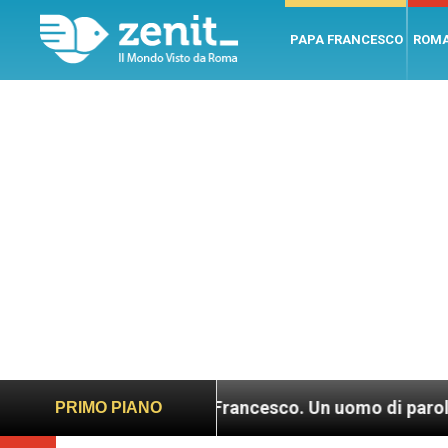
PAPA FRANCESCO
ROM
LEV: “Papa Francesco. Un uomo di parola”, dietro l
PRIMO PIANO