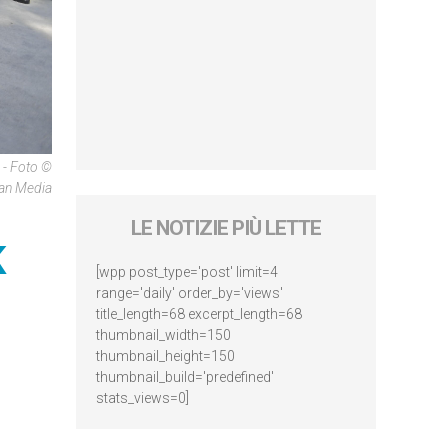
 - Foto ©
can Media
LE NOTIZIE PIÙ LETTE
K
[wpp post_type='post' limit=4
range='daily' order_by='views'
title_length=68 excerpt_length=68
thumbnail_width=150
thumbnail_height=150
thumbnail_build='predefined'
stats_views=0]