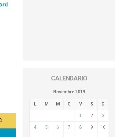
Nord
CALENDARIO
Novembre 2019
L
M
M
G
V
S
D
1
2
3
4
5
6
7
8
9
10