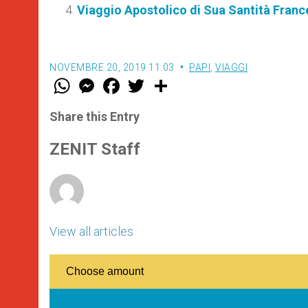
Viaggio Apostolico di Sua Santità Franc
NOVEMBRE 20, 2019 11:03
PAPI
,
VIAGGI
W
M
F
T
S
h
e
a
w
h
a
s
c
i
a
t
s
e
t
r
Share this Entry
s
e
b
t
e
A
n
o
e
p
g
o
r
ZENIT Staff
p
e
k
r
View all articles