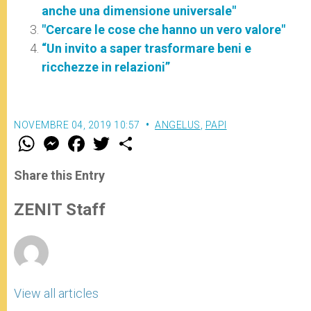
anche una dimensione universale"
"Cercare le cose che hanno un vero valore"
“Un invito a saper trasformare beni e
ricchezze in relazioni”
NOVEMBRE 04, 2019 10:57
ANGELUS
,
PAPI
W
M
F
T
S
h
e
a
w
h
a
s
c
i
a
t
s
e
t
r
Share this Entry
s
e
b
t
e
A
n
o
e
p
g
o
r
ZENIT Staff
p
e
k
r
View all articles