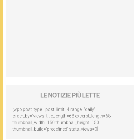
LE NOTIZIE PIÙ LETTE
[wpp post_type='post' limit=4 range='daily'
order_by='views' title_length=68 excerpt_length=68
thumbnail_width=150 thumbnail_height=150
thumbnail_build='predefined' stats_views=0]