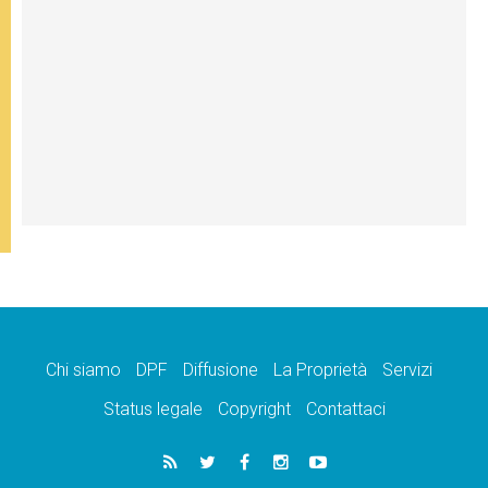
Chi siamo
DPF
Diffusione
La Proprietà
Servizi
Status legale
Copyright
Contattaci