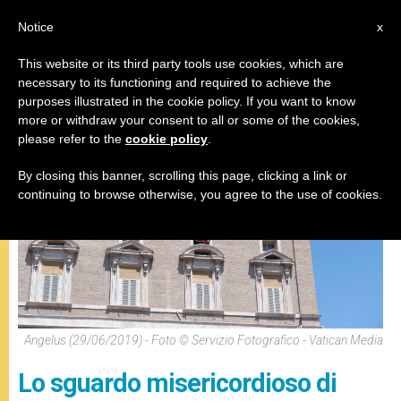
IT
Notice
x
This website or its third party tools use cookies, which are
necessary to its functioning and required to achieve the
,
ANGELUS
PAPI
purposes illustrated in the cookie policy. If you want to know
more or withdraw your consent to all or some of the cookies,
please refer to the
cookie policy
.
By closing this banner, scrolling this page, clicking a link or
continuing to browse otherwise, you agree to the use of cookies.
Angelus (29/06/2019) - Foto © Servizio Fotografico - Vatican Media
Lo sguardo misericordioso di