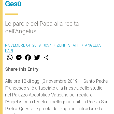
Gesù
Le parole del Papa alla recita
dell’Angelus
NOVEMBRE 04, 2019 10:57
ZENIT STAFF
ANGELUS
,
PAPI
W
M
F
T
S
h
e
a
w
h
a
s
c
i
a
t
s
e
t
r
Share this Entry
s
e
b
t
e
A
n
o
e
p
g
o
r
Alle ore 12 di oggi [3 novembre 2019], il Santo Padre
p
e
k
Francesco si è affacciato alla finestra dello studio
r
nel Palazzo Apostolico Vaticano per recitare
l’Angelus con i fedeli e i pellegrini riuniti in Piazza San
Pietro. Queste le parole del Papa nell’introdurre la