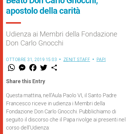
Beato Don Carlo Gnocchi,
apostolo della carità
Udienza ai Membri della Fondazione
Don Carlo Gnocchi
OTTOBRE 31, 2019 15:03
ZENIT STAFF
PAPI
W
M
F
T
S
h
e
a
w
h
a
s
c
i
a
t
s
e
t
r
Share this Entry
s
e
b
t
e
A
n
o
e
p
g
o
r
Questa mattina, nell’Aula Paolo VI, il Santo Padre
p
e
k
Francesco riceve in udienza i Membri della
r
Fondazione Don Carlo Gnocchi. Pubblichiamo di
seguito il discorso che il Papa rivolge ai presenti nel
corso dell’Udienza: