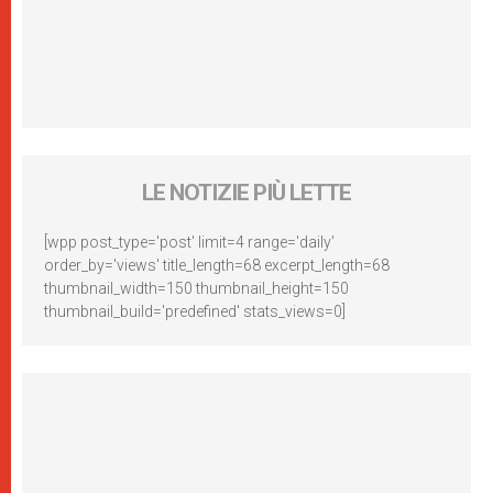
LE NOTIZIE PIÙ LETTE
[wpp post_type='post' limit=4 range='daily'
order_by='views' title_length=68 excerpt_length=68
thumbnail_width=150 thumbnail_height=150
thumbnail_build='predefined' stats_views=0]