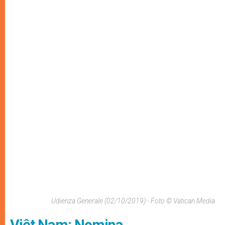
Udienza Generale (02/10/2019) - Foto © Vatican Media
Viêt Nam: Nomina