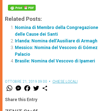
Related Posts:
Nomina di Membro della Congregazione
delle Cause dei Santi
Irlanda: Nomina dell’Ausiliare di Armagh
Messico: Nomina del Vescovo di Gómez
Palacio
Brasile: Nomina del Vescovo di Ipameri
OTTOBRE 21, 2019 09:00
CHIESE LOCALI
W
M
F
T
S
h
e
a
w
h
a
s
c
i
a
t
s
e
t
r
Share this Entry
s
e
b
t
e
A
n
o
e
p
g
o
r