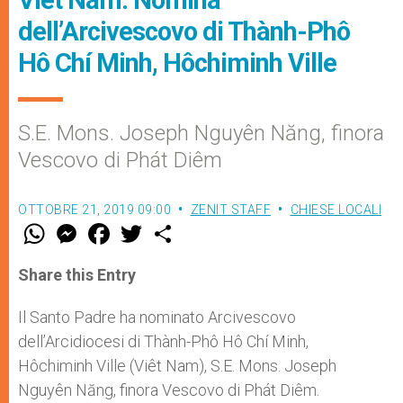
dell’Arcivescovo di Thành-Phô
Hô Chí Minh, Hôchiminh Ville
S.E. Mons. Joseph Nguyên Năng, finora
Vescovo di Phát Diêm
OTTOBRE 21, 2019 09:00
ZENIT STAFF
CHIESE LOCALI
W
M
F
T
S
h
e
a
w
h
a
s
c
i
a
t
s
e
t
r
Share this Entry
s
e
b
t
e
A
n
o
e
p
g
o
r
Il Santo Padre ha nominato Arcivescovo
p
e
k
dell’Arcidiocesi di Thành-Phô Hô Chí Minh,
r
Hôchiminh Ville (Viêt Nam), S.E. Mons. Joseph
Nguyên Năng, finora Vescovo di Phát Diêm.