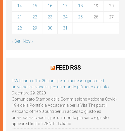
14
15
16
17
18
19
20
21
22
23
24
25
26
27
28
29
30
31
« Set
Nov »
FEED RSS
Il Vaticano offre 20 punti per un accesso giusto ed
universale ai vaccini, per un mondo più sano e giusto
Dicembre 29, 2020
Comunicato Stampa della Commissione Vaticana Covid-
19 e della Pontificia Accademia per la Vita The post Il
Vaticano offre 20 punti per un accesso giusto ed
universale ai vaccini, per un mondo più sano e giusto
appeared first on ZENIT - Italiano.