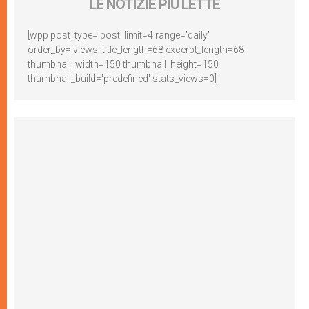
LE NOTIZIE PIÙ LETTE
[wpp post_type='post' limit=4 range='daily'
order_by='views' title_length=68 excerpt_length=68
thumbnail_width=150 thumbnail_height=150
thumbnail_build='predefined' stats_views=0]