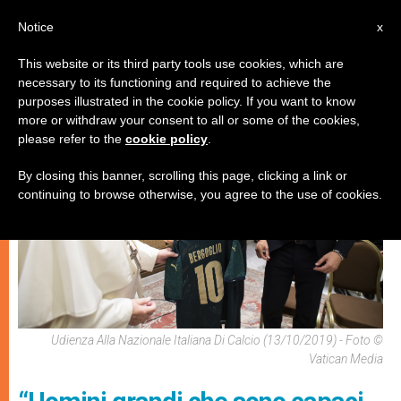
IT
Notice
x
This website or its third party tools use cookies, which are
necessary to its functioning and required to achieve the
,
ARTE E CULTURA
PAPI
purposes illustrated in the cookie policy. If you want to know
more or withdraw your consent to all or some of the cookies,
please refer to the
cookie policy
.
By closing this banner, scrolling this page, clicking a link or
continuing to browse otherwise, you agree to the use of cookies.
Udienza Alla Nazionale Italiana Di Calcio (13/10/2019) - Foto ©
Vatican Media