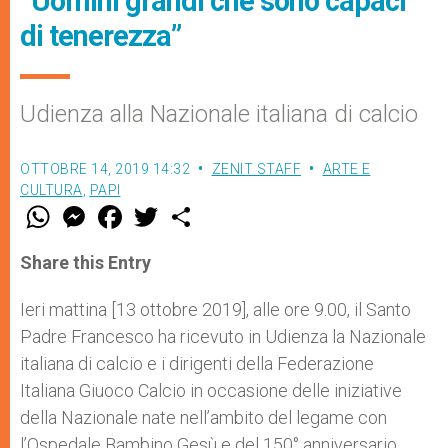
“Uomini grandi che sono capaci
di tenerezza”
Udienza alla Nazionale italiana di calcio
OTTOBRE 14, 2019 14:32
ZENIT STAFF
ARTE E
CULTURA
,
PAPI
W
M
F
T
S
h
e
a
w
h
a
s
c
i
a
t
s
e
t
r
Share this Entry
s
e
b
t
e
A
n
o
e
p
g
o
r
Ieri mattina [13 ottobre 2019], alle ore 9.00, il Santo
p
e
k
Padre Francesco ha ricevuto in Udienza la Nazionale
r
italiana di calcio e i dirigenti della Federazione
Italiana Giuoco Calcio in occasione delle iniziative
della Nazionale nate nell’ambito del legame con
l’Ospedale Bambino Gesù e del 150° anniversario