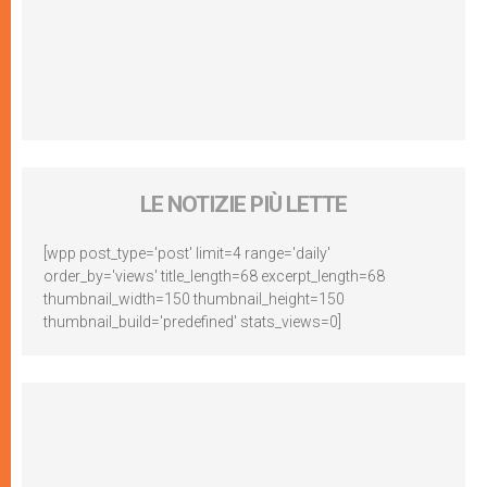
LE NOTIZIE PIÙ LETTE
[wpp post_type='post' limit=4 range='daily'
order_by='views' title_length=68 excerpt_length=68
thumbnail_width=150 thumbnail_height=150
thumbnail_build='predefined' stats_views=0]