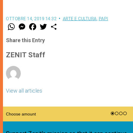
OTTOBRE 14, 2019 14:32
ARTE E CULTURA
,
PAPI
W
M
F
T
S
h
e
a
w
h
a
s
c
i
a
t
s
e
t
r
Share this Entry
s
e
b
t
e
A
n
o
e
p
g
o
r
ZENIT Staff
p
e
k
r
View all articles