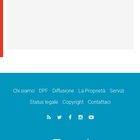
Chi siamo
DPF
Diffusione
La Proprietà
Servizi
Status legale
Copyright
Contattaci