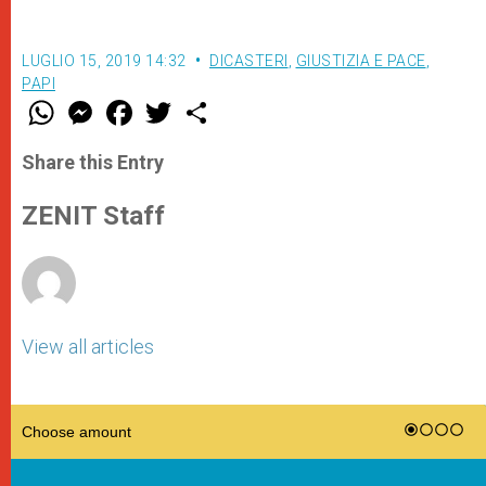
LUGLIO 15, 2019 14:32
DICASTERI
,
GIUSTIZIA E PACE
,
PAPI
W
M
F
T
S
h
e
a
w
h
a
s
c
i
a
t
s
e
t
r
Share this Entry
s
e
b
t
e
A
n
o
e
p
g
o
r
ZENIT Staff
p
e
k
r
View all articles