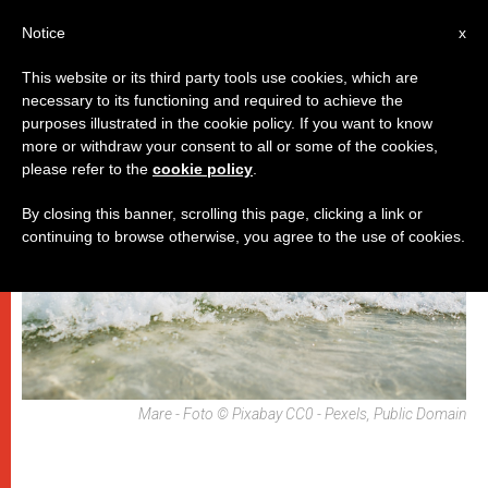
IT
Notice
x
This website or its third party tools use cookies, which are
necessary to its functioning and required to achieve the
,
,
DICASTERI
GIUSTIZIA E PACE
PAPI
purposes illustrated in the cookie policy. If you want to know
more or withdraw your consent to all or some of the cookies,
please refer to the
cookie policy
.
By closing this banner, scrolling this page, clicking a link or
continuing to browse otherwise, you agree to the use of cookies.
Mare - Foto © Pixabay CC0 - Pexels, Public Domain