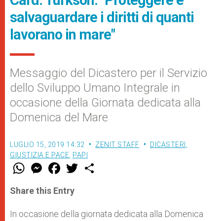
Card. Turkson: "Proteggere e
salvaguardare i diritti di quanti
lavorano in mare"
Messaggio del Dicastero per il Servizio
dello Sviluppo Umano Integrale in
occasione della Giornata dedicata alla
Domenica del Mare
LUGLIO 15, 2019 14:32
ZENIT STAFF
DICASTERI
,
GIUSTIZIA E PACE
,
PAPI
W
M
F
T
S
h
e
a
w
h
a
s
c
i
a
t
s
e
t
r
Share this Entry
s
e
b
t
e
A
n
o
e
p
g
o
r
In occasione della giornata dedicata alla Domenica
p
e
k