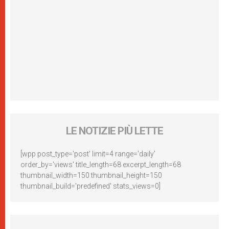
LE NOTIZIE PIÙ LETTE
[wpp post_type='post' limit=4 range='daily'
order_by='views' title_length=68 excerpt_length=68
thumbnail_width=150 thumbnail_height=150
thumbnail_build='predefined' stats_views=0]