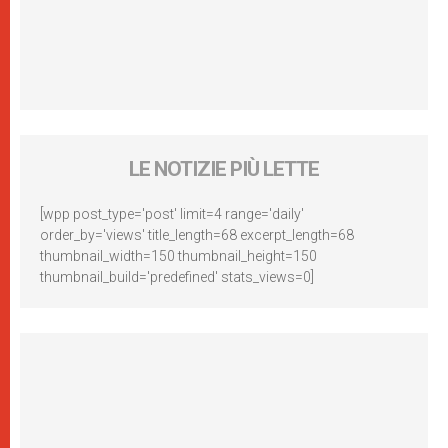
LE NOTIZIE PIÙ LETTE
[wpp post_type='post' limit=4 range='daily'
order_by='views' title_length=68 excerpt_length=68
thumbnail_width=150 thumbnail_height=150
thumbnail_build='predefined' stats_views=0]