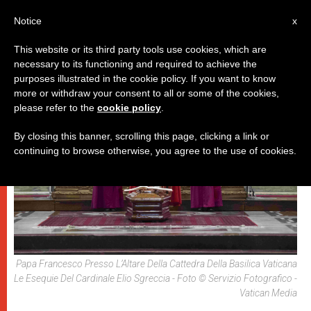
IT
Notice
x
This website or its third party tools use cookies, which are
necessary to its functioning and required to achieve the
,
DICASTERI
PAPI
purposes illustrated in the cookie policy. If you want to know
more or withdraw your consent to all or some of the cookies,
please refer to the
cookie policy
.
By closing this banner, scrolling this page, clicking a link or
continuing to browse otherwise, you agree to the use of cookies.
Papa Francesco Presso L’Altare Della Cattedra Della Basilica Vaticana
Le Esequie Del Cardinale Elio Sgreccia - Foto © Servizio Fotografico -
Vatican Media