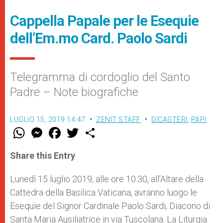
Cappella Papale per le Esequie
dell’Em.mo Card. Paolo Sardi
Telegramma di cordoglio del Santo
Padre – Note biografiche
LUGLIO 15, 2019 14:47
ZENIT STAFF
DICASTERI
,
PAPI
W
M
F
T
S
h
e
a
w
h
a
s
c
i
a
t
s
e
t
r
Share this Entry
s
e
b
t
e
A
n
o
e
p
g
o
r
Lunedì 15 luglio 2019, alle ore 10.30, all’Altare della
p
e
k
Cattedra della Basilica Vaticana, avranno luogo le
r
Esequie del Signor Cardinale Paolo Sardi, Diacono di
Santa Maria Ausiliatrice in via Tuscolana. La Liturgia