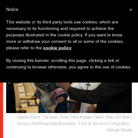
IT
Notice
x
This website or its third party tools use cookies, which are
necessary to its functioning and required to achieve the
PAPI
purposes illustrated in the cookie policy. If you want to know
more or withdraw your consent to all or some of the cookies,
please refer to the
cookie policy
.
By closing this banner, scrolling this page, clicking a link or
continuing to browse otherwise, you agree to the use of cookies.
Signor Raoni "Cacique" Della Tribù Kayapò Nello Stato Del Mato
Grosso Nell'Amazonia Brasiliana - Foto © Servizio Fotografico -
Vatican Media