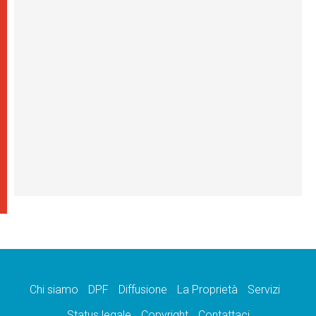
Chi siamo
DPF
Diffusione
La Proprietà
Servizi
Status legale
Copyright
Contattaci