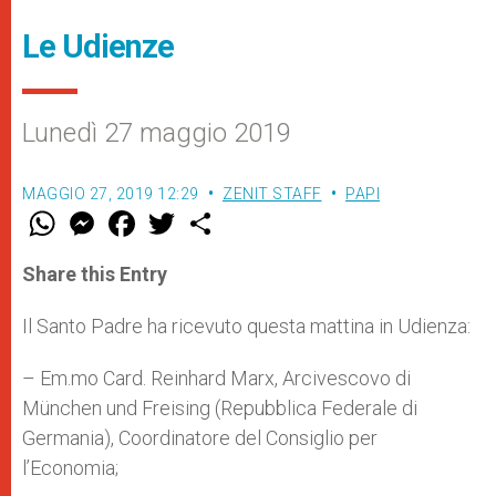
Le Udienze
Lunedì 27 maggio 2019
MAGGIO 27, 2019 12:29
ZENIT STAFF
PAPI
W
M
F
T
S
h
e
a
w
h
a
s
c
i
a
t
s
e
t
r
Share this Entry
s
e
b
t
e
A
n
o
e
p
g
o
r
Il Santo Padre ha ricevuto questa mattina in Udienza:
p
e
k
r
– Em.mo Card. Reinhard Marx, Arcivescovo di
München und Freising (Repubblica Federale di
Germania), Coordinatore del Consiglio per
l’Economia;