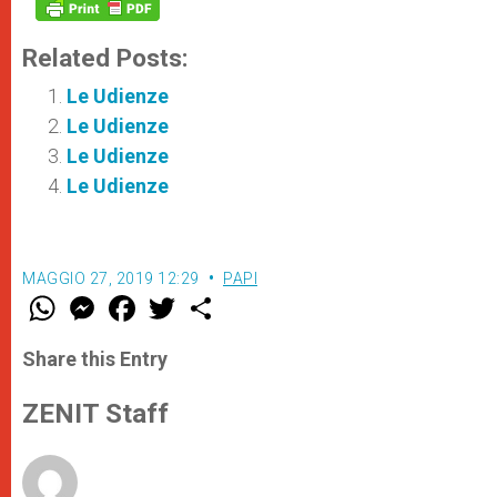
Related Posts:
Le Udienze
Le Udienze
Le Udienze
Le Udienze
MAGGIO 27, 2019 12:29
PAPI
W
M
F
T
S
h
e
a
w
h
a
s
c
i
a
t
s
e
t
r
Share this Entry
s
e
b
t
e
A
n
o
e
p
g
o
r
ZENIT Staff
p
e
k
r