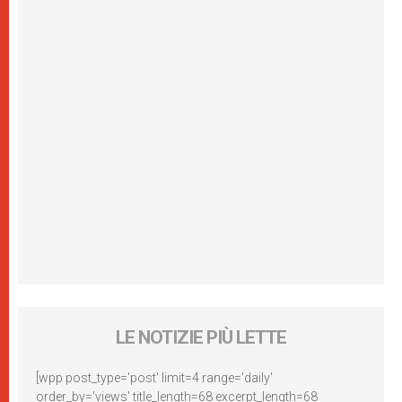
LE NOTIZIE PIÙ LETTE
[wpp post_type='post' limit=4 range='daily'
order_by='views' title_length=68 excerpt_length=68