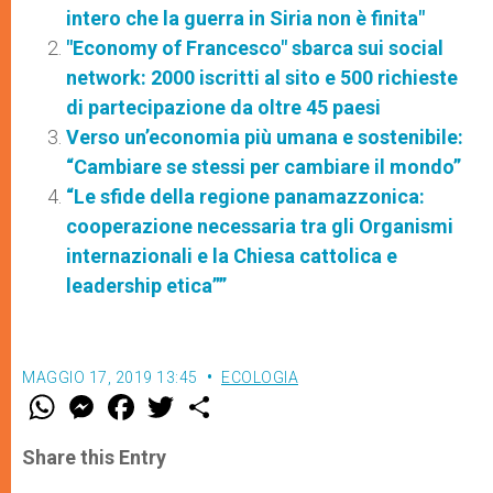
intero che la guerra in Siria non è finita"
"Economy of Francesco" sbarca sui social
network: 2000 iscritti al sito e 500 richieste
di partecipazione da oltre 45 paesi
Verso un’economia più umana e sostenibile:
“Cambiare se stessi per cambiare il mondo”
“Le sfide della regione panamazzonica:
cooperazione necessaria tra gli Organismi
internazionali e la Chiesa cattolica e
leadership etica””
MAGGIO 17, 2019 13:45
ECOLOGIA
W
M
F
T
S
h
e
a
w
h
a
s
c
i
a
t
s
e
t
r
Share this Entry
s
e
b
t
e
A
n
o
e