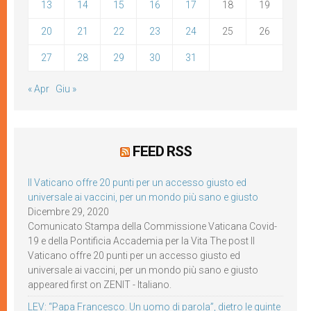
13
14
15
16
17
18
19
20
21
22
23
24
25
26
27
28
29
30
31
« Apr
Giu »
FEED RSS
Il Vaticano offre 20 punti per un accesso giusto ed
universale ai vaccini, per un mondo più sano e giusto
Dicembre 29, 2020
Comunicato Stampa della Commissione Vaticana Covid-
19 e della Pontificia Accademia per la Vita The post Il
Vaticano offre 20 punti per un accesso giusto ed
universale ai vaccini, per un mondo più sano e giusto
appeared first on ZENIT - Italiano.
LEV: “Papa Francesco. Un uomo di parola”, dietro le quinte