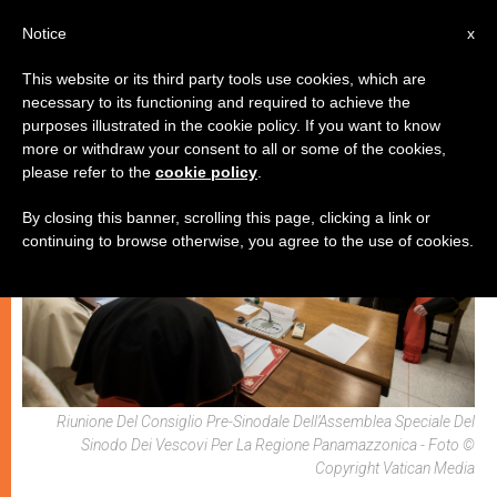
IT
Notice
x
This website or its third party tools use cookies, which are
necessary to its functioning and required to achieve the
ECOLOGIA
purposes illustrated in the cookie policy. If you want to know
more or withdraw your consent to all or some of the cookies,
please refer to the
cookie policy
.
By closing this banner, scrolling this page, clicking a link or
continuing to browse otherwise, you agree to the use of cookies.
Riunione Del Consiglio Pre-Sinodale Dell’Assemblea Speciale Del
Sinodo Dei Vescovi Per La Regione Panamazzonica - Foto ©
Copyright Vatican Media