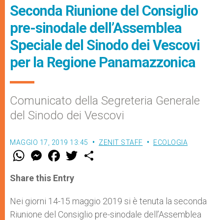
Seconda Riunione del Consiglio
pre-sinodale dell’Assemblea
Speciale del Sinodo dei Vescovi
per la Regione Panamazzonica
Comunicato della Segreteria Generale
del Sinodo dei Vescovi
MAGGIO 17, 2019 13:45
ZENIT STAFF
ECOLOGIA
W
M
F
T
S
h
e
a
w
h
a
s
c
i
a
t
s
e
t
r
Share this Entry
s
e
b
t
e
A
n
o
e
p
g
o
r
Nei giorni 14-15 maggio 2019 si è tenuta la seconda
p
e
k
Riunione del Consiglio pre-sinodale dell’Assemblea
r