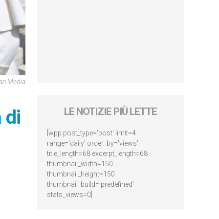
can Media
 di
LE NOTIZIE PIÙ LETTE
[wpp post_type='post' limit=4
range='daily' order_by='views'
title_length=68 excerpt_length=68
thumbnail_width=150
thumbnail_height=150
thumbnail_build='predefined'
stats_views=0]