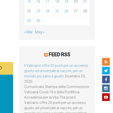
15
16
17
18
19
20
21
22
23
24
25
26
27
28
29
30
« Mar
Mag »
FEED RSS
Il Vaticano offre 20 punti per un accesso
giusto ed universale ai vaccini, per un
mondo più sano e giusto
Dicembre 29,
2020
Comunicato Stampa della Commissione
Vaticana Covid-19 e della Pontificia
Accademia per la Vita The post Il
Vaticano offre 20 punti per un accesso
giusto ed universale ai vaccini, per un