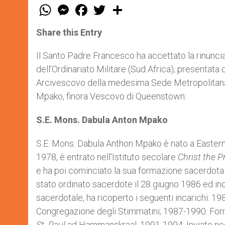
W
M
F
T
S
h
e
a
w
h
a
s
c
i
a
t
s
e
t
r
Share this Entry
s
e
b
t
e
A
n
o
e
p
g
o
r
Il Santo Padre Francesco ha accettato la rinuncia
p
e
k
dell’Ordinariato Militare (Sud Africa), presentata
r
Arcivescovo della medesima Sede Metropolitana n
Mpako, finora Vescovo di Queenstown.
S.E. Mons. Dabula Anton Mpako
S.E. Mons. Dabula Anthon Mpako è nato a Eastern
1978, è entrato nell’Istituto secolare
Christ the P
e ha poi cominciato la sua formazione sacerdota
stato ordinato sacerdote il 28 giugno 1986 ed inc
sacerdotale, ha ricoperto i seguenti incarichi: 19
Congregazione degli Stimmatini; 1987-1990: Fo
St. Paul
ad Hammanskraal; 1991-1994: Inviato negli