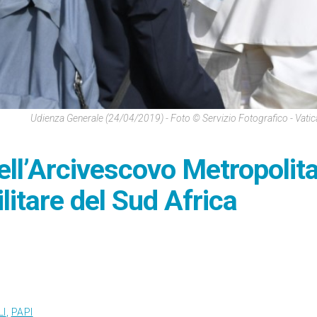
Udienza Generale (24/04/2019) - Foto © Servizio Fotografico - Vati
ell’Arcivescovo Metropolita
litare del Sud Africa
LI
,
PAPI