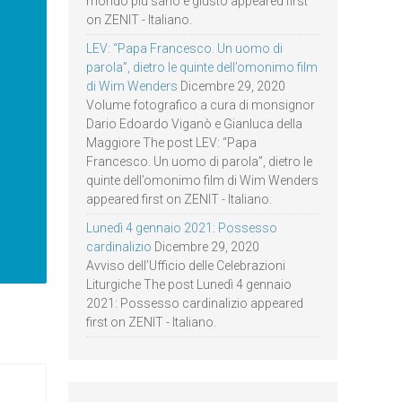
mondo più sano e giusto appeared first
on ZENIT - Italiano.
LEV: “Papa Francesco. Un uomo di
parola”, dietro le quinte dell’omonimo film
di Wim Wenders
Dicembre 29, 2020
Volume fotografico a cura di monsignor
Dario Edoardo Viganò e Gianluca della
Maggiore The post LEV: “Papa
Francesco. Un uomo di parola”, dietro le
quinte dell’omonimo film di Wim Wenders
appeared first on ZENIT - Italiano.
Lunedì 4 gennaio 2021: Possesso
cardinalizio
Dicembre 29, 2020
Avviso dell’Ufficio delle Celebrazioni
Liturgiche The post Lunedì 4 gennaio
2021: Possesso cardinalizio appeared
first on ZENIT - Italiano.