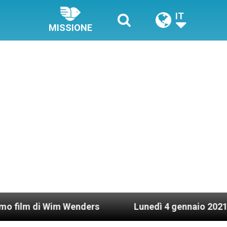
IT
MISSIONE
 Wenders
Lunedì 4 gennaio 2021: Possesso card