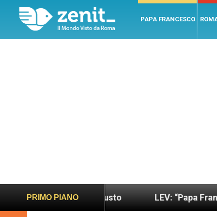
PAPA FRANCESCO
ROM
ù sano e giusto
LEV: “Papa Francesco. Un uomo 
PRIMO PIANO