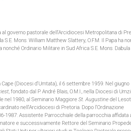
 al governo pastorale dell’Arcidiocesi Metropolitana di Pre
 da S.E. Mons. William Matthew Slattery, O.F.M. Il Papa ha n
onché Ordinario Militare in Sud Africa S.E. Mons. Dabula
 Cape (Diocesi d’Umtata), il 6 settembre 1959. Nel giugno 
riest
, fondato dal P. André Blais, O.M.I., nella Diocesi di Umz
le nel 1980, al Seminario Maggiore
St. Augustine
del Lesot
ardinato nell’Arcidiocesi di Pretoria. Dopo l’Ordinazione
86-1987: Assistente Parrocchiale della parrocchia affidata a
rmatore e successivamente Rettore del Seminario Proped
 Stati Uniti per ulteriori studi in Teologia Pastorale press