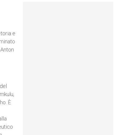
toria e
ominato
 Anton
del
imkulu,
ho. È
lla
eutico
o