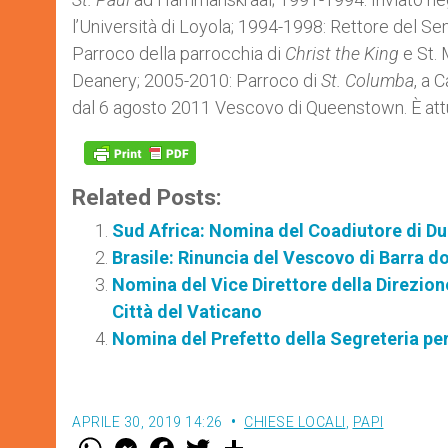
l’Università di Loyola; 1994-1998: Rettore del S
Parroco della parrocchia di
Christ the King
e St. 
Deanery; 2005-2010: Parroco di
St. Columba
, a 
dal 6 agosto 2011 Vescovo di Queenstown. È att
Related Posts:
Sud Africa: Nomina del Coadiutore di D
Brasile: Rinuncia del Vescovo di Barra d
Nomina del Vice Direttore della Direzion
Città del Vaticano
Nomina del Prefetto della Segreteria pe
APRILE 30, 2019 14:26
CHIESE LOCALI
,
PAPI
W
M
F
T
S