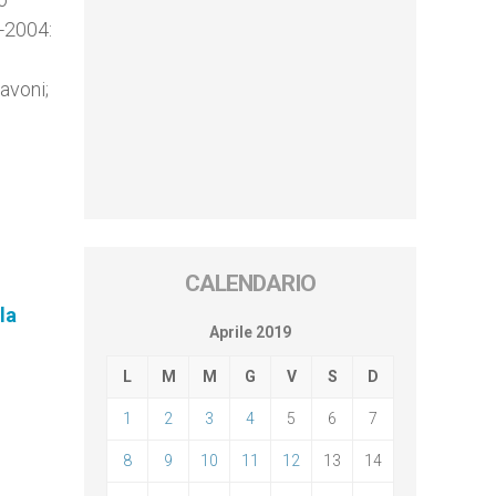
9-2004:
avoni;
CALENDARIO
la
Aprile 2019
L
M
M
G
V
S
D
1
2
3
4
5
6
7
8
9
10
11
12
13
14