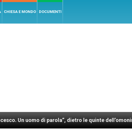
A
CHIESA E MONDO
DOCUMENTI
di parola”, dietro le quinte dell’omonimo film di Wim