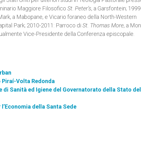
eminario Maggiore Filosofico
St. Peter’s
, a Garsfontein; 199
Mark, a Mabopane, e Vicario foraneo della North-Western
Capital Park; 2010-2011: Parroco di
St. Thomas More
, a Mon
ualmente Vice-Presidente della Conferenza episcopale.
urban
o Piraí-Volta Redonda
e di Sanità ed Igiene del Governatorato della Stato del
r l’Economia della Santa Sede